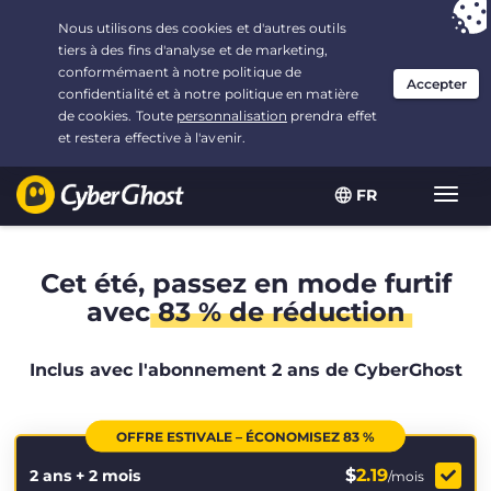
Vous avez opté pour :
L'offre la plus avantageuse
, soit
2.1666666666667 ans à $
2.19
/mois
FR
Navig
bascu
Cet été, passez en mode furtif
avec
83 % de réduction
Inclus avec l'abonnement 2 ans de CyberGhost
OFFRE ESTIVALE – ÉCONOMISEZ 83 %
$
2.19
2 ans + 2 mois
/mois