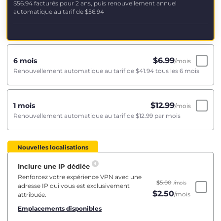
$56.94
facturés pour 2 ans, puis renouvellement annuel
automatique au tarif de
$56.94
$
6.99
6 mois
/mois
Renouvellement automatique au tarif de
$41.94
tous les 6 mois
$
12.99
1 mois
/mois
Renouvellement automatique au tarif de
$12.99
par mois
Nouvelles localisations
Inclure une IP dédiée
Renforcez votre expérience VPN avec une
$
5.00
/mois
adresse IP qui vous est exclusivement
$
2.50
/mois
attribuée.
Emplacements disponibles