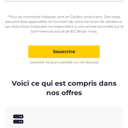
*Tous les montants indiqués sont en Dollars américains. Des taxes
peuvent être applicables en fonction de votre territoire de résidence.
Les réductions indiquées correspondent à une remise accordée sur le
tarif mensuel actuel de
$
12.99
par mois.
Souscrire
Garantie 45 jours satisfait ou remboursé
Voici ce qui est compris dans
nos offres