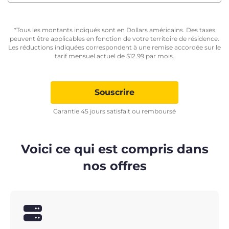
*Tous les montants indiqués sont en Dollars américains. Des taxes
peuvent être applicables en fonction de votre territoire de résidence.
Les réductions indiquées correspondent à une remise accordée sur le
tarif mensuel actuel de
$
12.99
par mois.
Souscrire
Garantie 45 jours satisfait ou remboursé
Voici ce qui est compris dans
nos offres