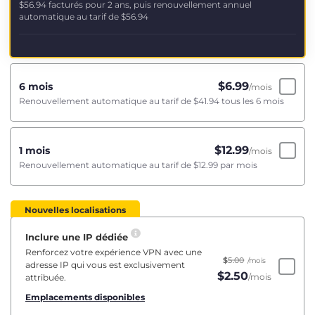
$56.94
facturés pour 2 ans, puis renouvellement annuel
automatique au tarif de
$56.94
$
6.99
6 mois
/mois
Renouvellement automatique au tarif de
$41.94
tous les 6 mois
$
12.99
1 mois
/mois
Renouvellement automatique au tarif de
$12.99
par mois
Nouvelles localisations
Inclure une IP dédiée
Renforcez votre expérience VPN avec une
$
5.00
/mois
adresse IP qui vous est exclusivement
$
2.50
/mois
attribuée.
Emplacements disponibles