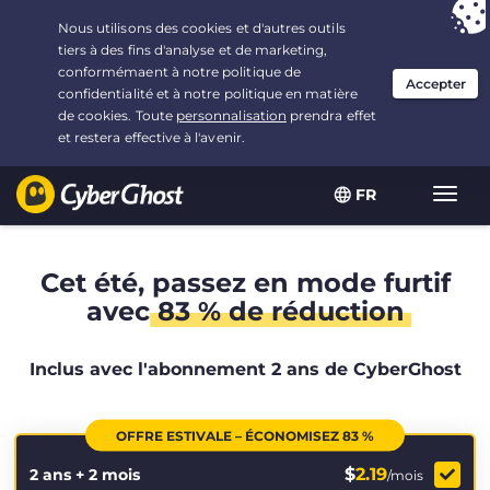
Vous avez opté pour :
L'offre la plus avantageuse
, soit
2.1666666666667 ans à $
2.19
/mois
FR
Navig
bascu
Cet été, passez en mode furtif
avec
83 % de réduction
Inclus avec l'abonnement 2 ans de CyberGhost
OFFRE ESTIVALE – ÉCONOMISEZ 83 %
$
2.19
2 ans + 2 mois
/mois