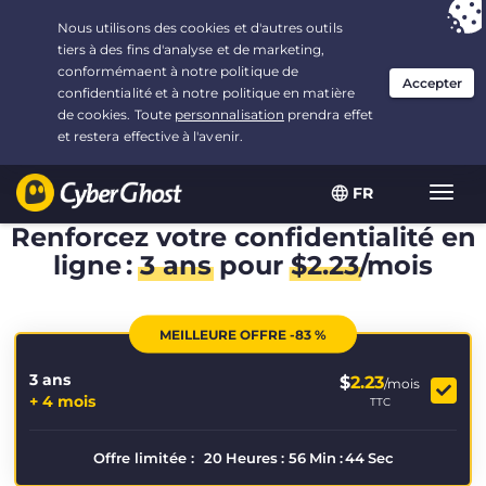
Vous avez opté pour :
L'offre la plus avantageuse
, soit
3.3333333333333 ans à $
2.23
/mois
FR
Navig
bascu
Renforcez votre confidentialité en
ligne :
3 ans
pour
$
2.23
/mois
MEILLEURE OFFRE -83 %
3 ans
$
2.23
/mois
+ 4 mois
TTC
Offre limitée :
20
Heures
:
56
Min
:
44
Sec