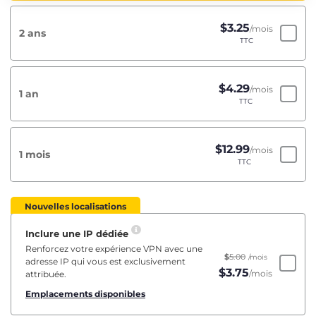
$
3.25
/mois
2 ans
TTC
$
4.29
/mois
1 an
TTC
$
12.99
/mois
1 mois
TTC
Nouvelles localisations
Inclure une IP dédiée
Renforcez votre expérience VPN avec une
$
5.00
/mois
adresse IP qui vous est exclusivement
$
3.75
/mois
attribuée.
Emplacements disponibles