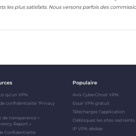
ents les plus satisfaits. Nous versons parfois des commissi
urces
Populaire
ce qu’un VPN
Avis CyberGhost VPN
de confidentialité "Privacy
Essai VPN gratuit
Téléchargez l'application
 de transparence «
Débloquez les sites restreints
rency Report »
IP VPN dédiée
de Confidentialité