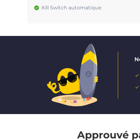
Kill Switch automatique
Ne
Approuvé pa