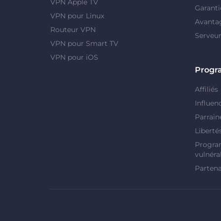
VPN Apple TV
Garanti
VPN pour Linux
Avanta
Routeur VPN
Serveu
VPN pour Smart TV
VPN pour iOS
Prog
Affiliés
Influen
Parrain
Liberté
Progra
vulnérab
Partena