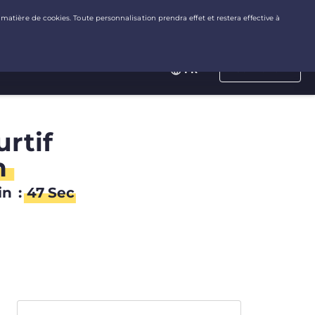
Connexion
FR
rtif
n
in
:
46
Sec