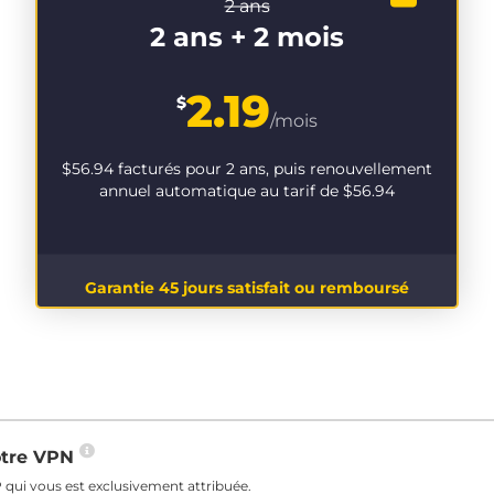
2 ans
2 ans + 2 mois
2.19
$
/mois
$56.94
facturés pour 2 ans, puis renouvellement
annuel automatique au tarif de
$56.94
Garantie 45 jours satisfait ou remboursé
votre VPN
 qui vous est exclusivement attribuée.