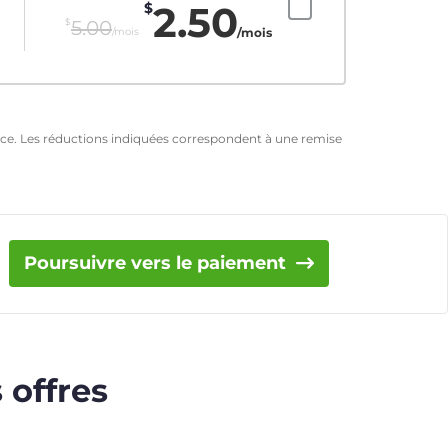
2.50
$
$
5.00
/mois
/mois
ence. Les réductions indiquées correspondent à une remise
Poursuivre vers le paiement
 offres