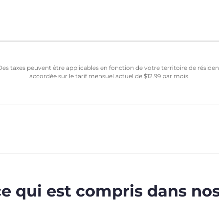
Des taxes peuvent être applicables en fonction de votre territoire de résid
accordée sur le tarif mensuel actuel de
$
12.99
par mois.
ce qui est compris dans nos