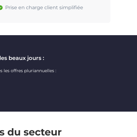
Prise en charge client simplifiée
des beaux jours :
les offres pluriannuelles :
s du secteur