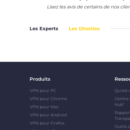
Lisez les avis de certains de nos cli
Les Experts
Les Ghosties
Produits
Resso
VPN pour PC
Qu’est-
VPN pour Chrome
Centre 
Hub"
VPN pour Mac
Rapport
VPN pour Android
Transpa
VPN pour Firefox
Outils 