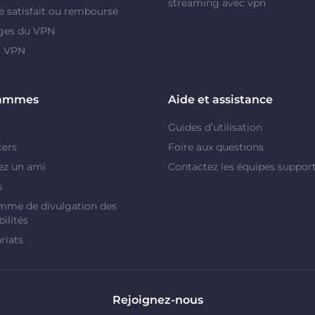
streaming avec vpn
e satisfait ou remboursé
ges du VPN
r VPN
rammes
Aide et assistance
Guides d’utilisation
cers
Foire aux questions
ez un ami
Contactez les équipes suppor
s
mme de divulgation des
ilités
riats
Rejoignez-nous