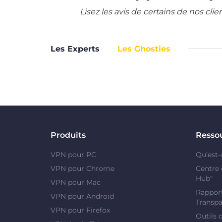
Lisez les avis de certains de nos cli
Les Experts
Les Ghosties
Produits
Resso
VPN pour PC
Qu’est-
VPN pour Chrome
Centre 
Hub"
VPN pour Mac
Rapport
VPN pour Android
Transpa
VPN pour Firefox
Outils 