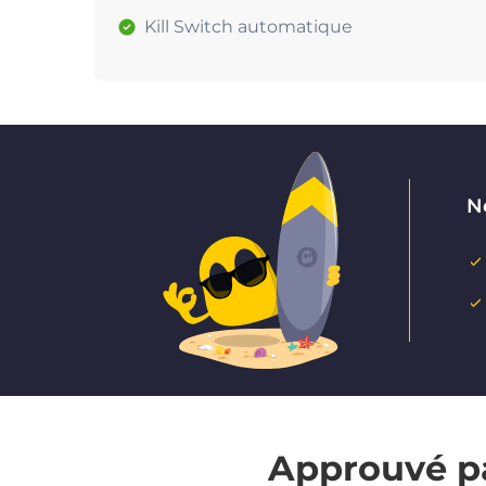
Kill Switch automatique
Ne
Approuvé pa