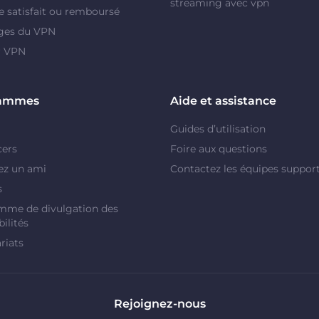
streaming avec vpn
e satisfait ou remboursé
ges du VPN
r VPN
rammes
Aide et assistance
Guides d’utilisation
cers
Foire aux questions
ez un ami
Contactez les équipes suppor
s
mme de divulgation des
ilités
riats
Rejoignez-nous