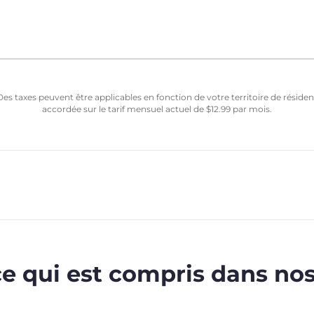
Des taxes peuvent être applicables en fonction de votre territoire de résid
accordée sur le tarif mensuel actuel de
$
12.99
par mois.
ce qui est compris dans nos