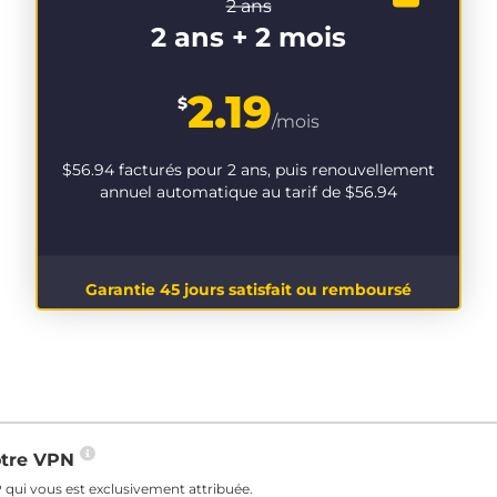
2 ans
2 ans + 2 mois
2.19
$
/mois
$56.94
facturés pour 2 ans, puis renouvellement
annuel automatique au tarif de
$56.94
Garantie 45 jours satisfait ou remboursé
votre VPN
 qui vous est exclusivement attribuée.