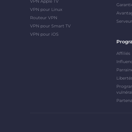
VPN Apple TV
Garanti
VPN pour Linux
Avanta
Routeur VPN
Serveu
VPN pour Smart TV
VPN pour iOS
Prog
Affiliés
Influen
Parrain
Liberté
Progra
vulnérab
Partena