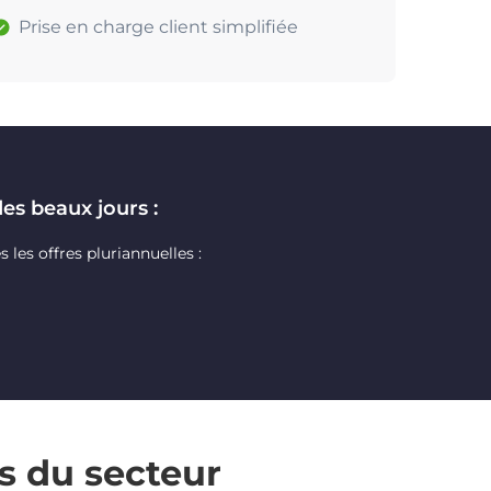
Prise en charge client simplifiée
des beaux jours :
les offres pluriannuelles :
s du secteur