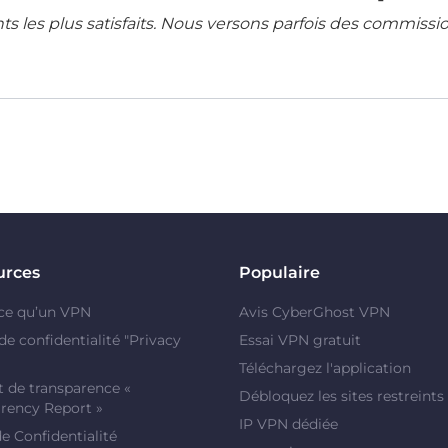
ents les plus satisfaits. Nous versons parfois des commissi
urces
Populaire
ce qu’un VPN
Avis CyberGhost VPN
de confidentialité "Privacy
Essai VPN gratuit
Téléchargez l'application
 de transparence «
Débloquez les sites restreints
rency Report »
IP VPN dédiée
de Confidentialité