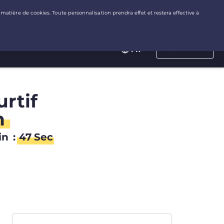
Connexion
FR
rtif
n
in
:
47
Sec