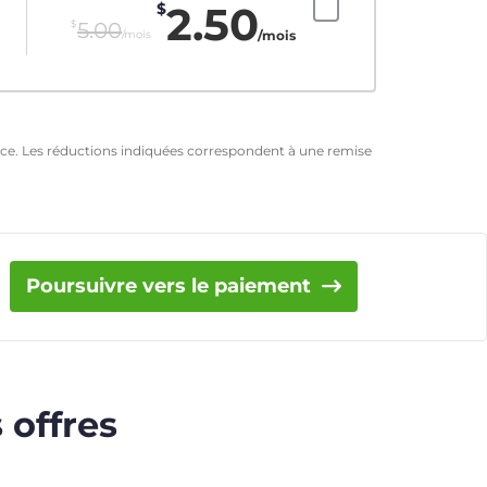
2.50
$
$
5.00
/mois
/mois
ence. Les réductions indiquées correspondent à une remise
Poursuivre vers le paiement
 offres