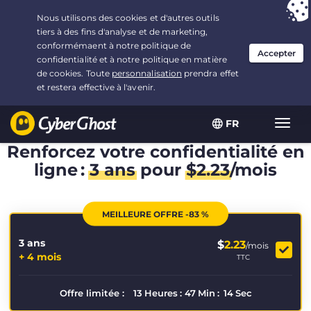
Vous avez opté pour :
L'offre la plus avantageuse
, soit
3.3333333333333 ans à $
2.23
/mois
FR
Navig
bascu
Renforcez votre confidentialité en
ligne :
3 ans
pour
$
2.23
/mois
MEILLEURE OFFRE -83 %
3 ans
$
2.23
/mois
+ 4 mois
TTC
Offre limitée :
13
Heures
:
47
Min
:
13
Sec