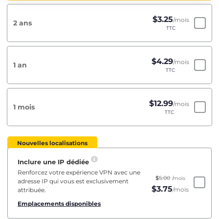
$
3.25
/mois
2 ans
TTC
$
4.29
/mois
1 an
TTC
$
12.99
/mois
1 mois
TTC
Nouvelles localisations
Inclure une IP dédiée
Renforcez votre expérience VPN avec une
$
5.00
/mois
adresse IP qui vous est exclusivement
$
3.75
/mois
attribuée.
Emplacements disponibles