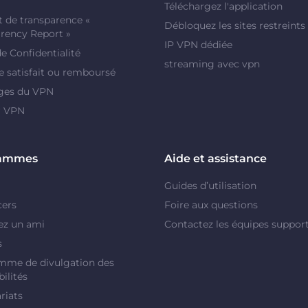
Téléchargez l'application
 de transparence «
Débloquez les sites restreints
rency Report »
IP VPN dédiée
de Confidentialité
streaming avec vpn
e satisfait ou remboursé
ges du VPN
r VPN
rammes
Aide et assistance
Guides d’utilisation
cers
Foire aux questions
ez un ami
Contactez les équipes suppor
s
mme de divulgation des
ilités
riats