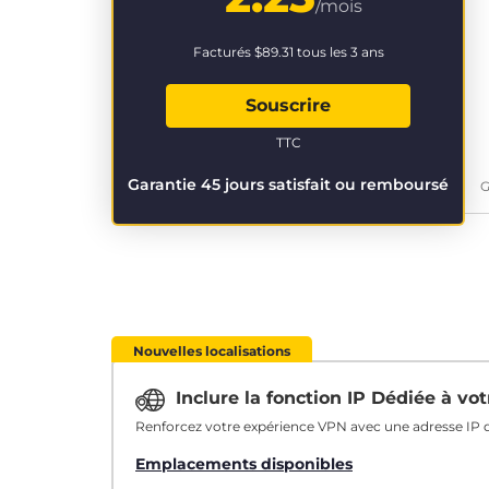
/mois
Facturés
$89.31
tous les 3 ans
Souscrire
TTC
Garantie 45 jours satisfait ou remboursé
G
Nouvelles localisations
Inclure la fonction IP Dédiée à v
Renforcez votre expérience VPN avec une adresse IP q
Emplacements disponibles