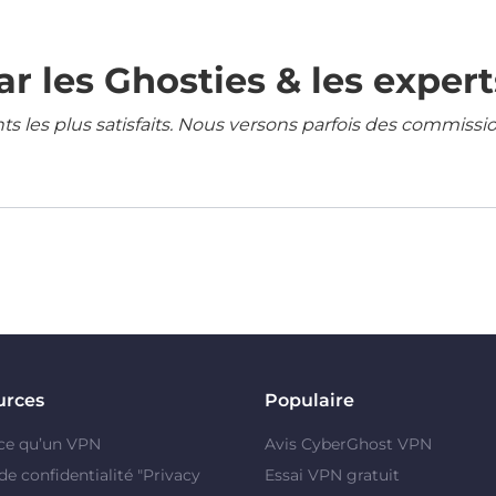
r les Ghosties & les expert
ents les plus satisfaits. Nous versons parfois des commissi
urces
Populaire
ce qu’un VPN
Avis CyberGhost VPN
de confidentialité "Privacy
Essai VPN gratuit