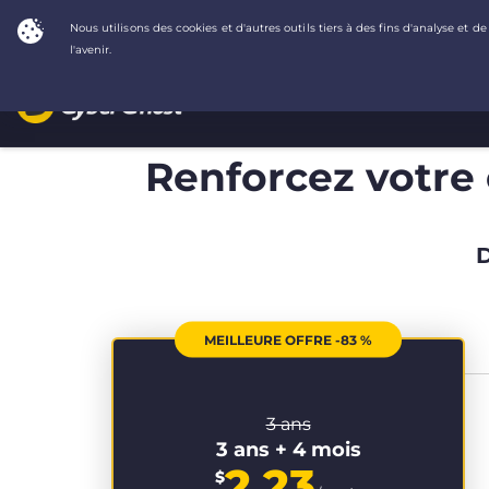
Renforcez votre c
D
MEILLEURE OFFRE -83 %
3 ans
3 ans + 4 mois
2.23
$