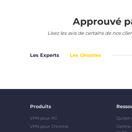
Approuvé pa
Lisez les avis de certains de nos cli
Les Experts
Les Ghosties
Produits
Resso
VPN pour PC
Qu’est-
VPN pour Chrome
Centre 