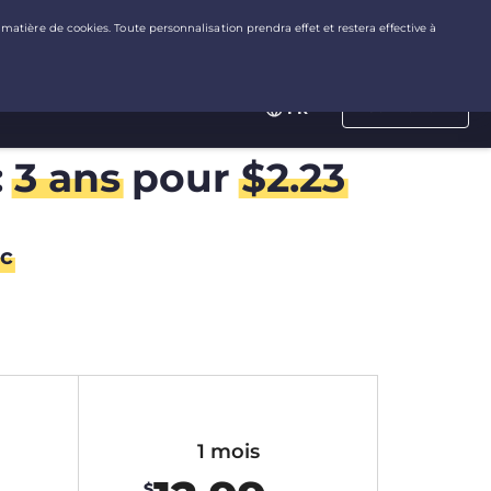
Connexion
FR
:
3 ans
pour
$
2.23
c
1 mois
$