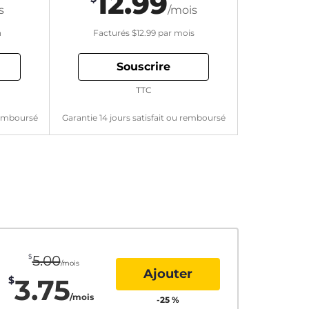
12.99
s
/mois
n
Facturés
$12.99
par mois
Souscrire
TTC
 remboursé
Garantie 14 jours satisfait ou remboursé
$
5.00
/mois
Ajouter
3.75
$
/mois
-
25
%