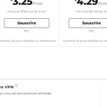
3.25
4.29
/mois
/moi
Facturés
$78
tous les 2 ans
Facturés
$51.48
par a
Souscrire
Souscrire
TTC
TTC
arantie 45 jours satisfait ou remboursé
Garantie 45 jours satisfait ou
otre VPN
ui vous est exclusivement attribuée.