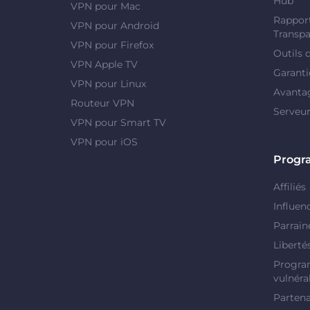
Hub"
VPN pour Mac
Rapport
VPN pour Android
Transpa
VPN pour Firefox
Outils 
VPN Apple TV
Garanti
VPN pour Linux
Avanta
Routeur VPN
Serveu
VPN pour Smart TV
VPN pour iOS
Prog
Affiliés
Influen
Parrain
Liberté
Progra
vulnérab
Partena