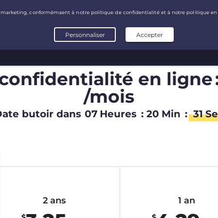
onfidentialité en ligne 
/mois
ate butoir dans
07
Heures
:
20
Min
:
30
Se
2 ans
1 an
$
$