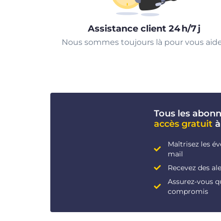
Assistance client 24 h/7 j
Nous sommes toujours là pour vous aide
Tous les abon
accès gratuit
à
Maîtrisez les é
mail
Recevez des ale
Assurez-vous q
compromis