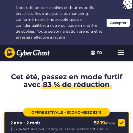
Vous avez opté pour :
L'offre la plus avantageuse
, soit
2.1666666666667 ans à $
2.19
/mois
FR
Navig
bascu
Cet été, passez en mode furtif
avec
83 % de réduction
OFFRE ESTIVALE – ÉCONOMISEZ 83 %
$
2.19
2 ans + 2 mois
/mois
$56.94
facturés pour 2 ans, puis renouvellement annuel