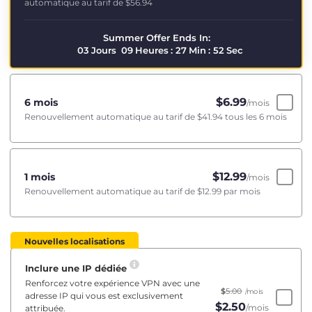
automatique au tarif de
$56.94
Summer Offer Ends In:
03
Jours
09
Heures
:
27
Min
:
52
Sec
$
6.99
6 mois
/mois
Renouvellement automatique au tarif de
$41.94
tous les 6 mois
$
12.99
1 mois
/mois
Renouvellement automatique au tarif de
$12.99
par mois
Nouvelles localisations
Inclure une IP dédiée
Renforcez votre expérience VPN avec une
$
5.00
/mois
adresse IP qui vous est exclusivement
$
2.50
/mois
attribuée.