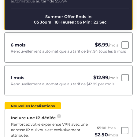
automatique au tarif de
$56.94
Summer Offer Ends In:
05
Jours
18
Heures
:
06
Min
:
22
Sec
$
6.99
6 mois
/mois
Renouvellement automatique au tarif de
$41.94
tous les 6 mois
$
12.99
1 mois
/mois
Renouvellement automatique au tarif de
$12.99
par mois
Nouvelles localisations
Inclure une IP dédiée
Renforcez votre expérience VPN avec une
$
5.00
/mois
adresse IP qui vous est exclusivement
$
2.50
/mois
attribuée.