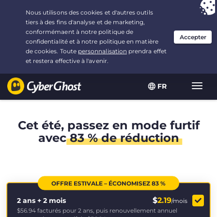
Vous avez opté pour :
L'offre la plus avantageuse
, soit
2.1666666666667 ans à $
2.19
/mois
FR
Navig
bascu
Cet été, passez en mode furtif
avec
83 % de réduction
OFFRE ESTIVALE – ÉCONOMISEZ 83 %
$
2.19
2 ans + 2 mois
/mois
$56.94
facturés pour 2 ans, puis renouvellement annuel