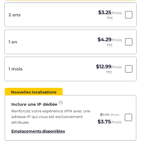
$
3.25
/mois
2 ans
TTC
$
4.29
/mois
1 an
TTC
$
12.99
/mois
1 mois
TTC
Nouvelles localisations
Inclure une IP dédiée
Renforcez votre expérience VPN avec une
$
5.00
/mois
adresse IP qui vous est exclusivement
$
3.75
/mois
attribuée.
Emplacements disponibles