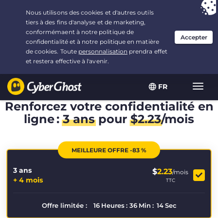
Vous avez opté pour :
L'offre la plus avantageuse
, soit
3.3333333333333 ans à $
2.23
/mois
FR
Navig
bascu
Renforcez votre confidentialité en
ligne :
3 ans
pour
$
2.23
/mois
MEILLEURE OFFRE -83 %
3 ans
$
2.23
/mois
+ 4 mois
TTC
Offre limitée :
16
Heures
:
36
Min
:
14
Sec