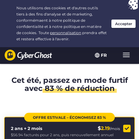
Vous avez opté pour :
L'offre la plus avantageuse
, soit
2.1666666666667 ans à $
2.19
/mois
FR
Navig
bascu
Cet été, passez en mode furtif
avec
83 % de réduction
OFFRE ESTIVALE – ÉCONOMISEZ 83 %
$
2.19
2 ans + 2 mois
/mois
$56.94
facturés pour 2 ans, puis renouvellement annuel