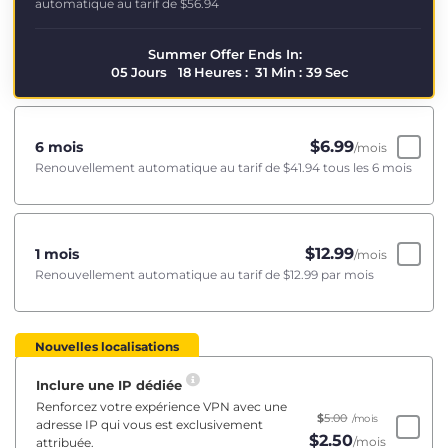
automatique au tarif de
$56.94
Summer Offer Ends In:
05
Jours
18
Heures
:
31
Min
:
39
Sec
$
6.99
6 mois
/mois
Renouvellement automatique au tarif de
$41.94
tous les 6 mois
$
12.99
1 mois
/mois
Renouvellement automatique au tarif de
$12.99
par mois
Nouvelles localisations
Inclure une IP dédiée
Renforcez votre expérience VPN avec une
$
5.00
/mois
adresse IP qui vous est exclusivement
$
2.50
/mois
attribuée.