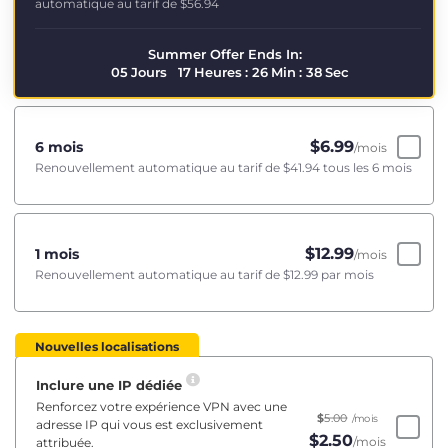
automatique au tarif de
$56.94
Summer Offer Ends In:
05
Jours
17
Heures
:
26
Min
:
37
Sec
$
6.99
6 mois
/mois
Renouvellement automatique au tarif de
$41.94
tous les 6 mois
$
12.99
1 mois
/mois
Renouvellement automatique au tarif de
$12.99
par mois
Nouvelles localisations
Inclure une IP dédiée
Renforcez votre expérience VPN avec une
$
5.00
/mois
adresse IP qui vous est exclusivement
$
2.50
/mois
attribuée.