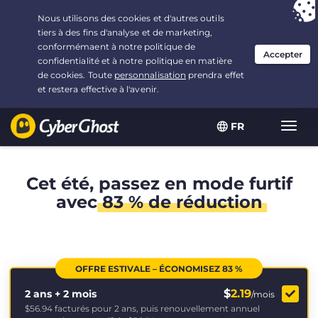
Vous avez opté pour :
L'offre la plus avantageuse
, soit
2.1666666666667 ans à $
2.19
/mois
FR
Navig
bascu
Cet été, passez en mode furtif
avec
83 % de réduction
OFFRE ESTIVALE – ÉCONOMISEZ 83 %
$
2.19
2 ans + 2 mois
/mois
$56.94
facturés pour 2 ans, puis renouvellement annuel