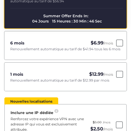
automatique au tarif de
$56.94
Summer Offer Ends In:
04
Jours
15
Heures
:
30
Min
:
46
Sec
$
6.99
6 mois
/mois
Renouvellement automatique au tarif de
$41.94
tous les 6 mois
$
12.99
1 mois
/mois
Renouvellement automatique au tarif de
$12.99
par mois
Nouvelles localisations
Inclure une IP dédiée
Renforcez votre expérience VPN avec une
$
5.00
/mois
adresse IP qui vous est exclusivement
$
2.50
/mois
attribuée.