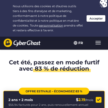
Vous avez opté pour :
L'offre la plus avantageuse
, soit
2.1666666666667 ans à $
2.19
/mois
FR
Navig
bascu
Cet été, passez en mode furtif
avec
83 % de réduction
OFFRE ESTIVALE – ÉCONOMISEZ 83 %
$
2.19
2 ans + 2 mois
/mois
$56.94
facturés pour 2 ans, puis renouvellement annuel