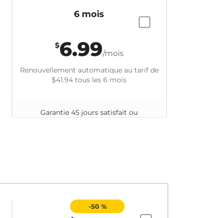
6 mois
6.99
$
/mois
Renouvellement automatique au tarif de
$41.94
tous les 6 mois
Garantie 45 jours satisfait ou
remboursé
-50 %