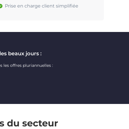
Prise en charge client simplifiée
des beaux jours :
les offres pluriannuelles :
s du secteur