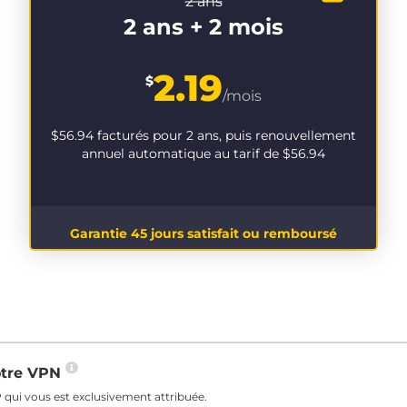
2 ans
2 ans + 2 mois
2.19
$
/mois
$56.94
facturés pour 2 ans, puis renouvellement
annuel automatique au tarif de
$56.94
Garantie 45 jours satisfait ou remboursé
votre VPN
 qui vous est exclusivement attribuée.