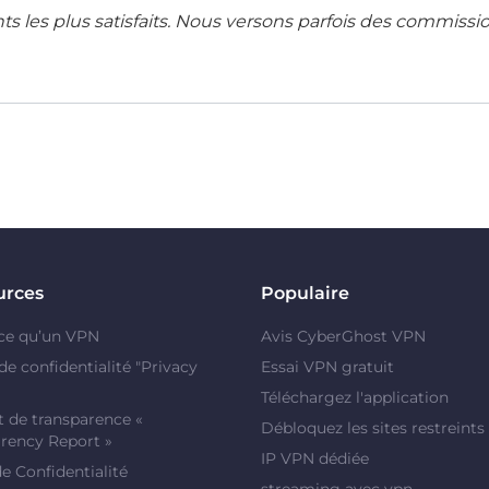
ents les plus satisfaits. Nous versons parfois des commissi
urces
Populaire
ce qu’un VPN
Avis CyberGhost VPN
de confidentialité "Privacy
Essai VPN gratuit
Téléchargez l'application
 de transparence «
Débloquez les sites restreints
rency Report »
IP VPN dédiée
de Confidentialité
streaming avec vpn