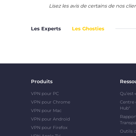
Lisez les avis de certains de nos cli
Les Experts
Les Ghosties
Produits
Resso
VPN pour PC
Qu’est-
VPN pour Chrome
Centre 
Hub"
VPN pour Mac
Rapport
VPN pour Android
Transpa
VPN pour Firefox
Outils 
VPN Apple TV