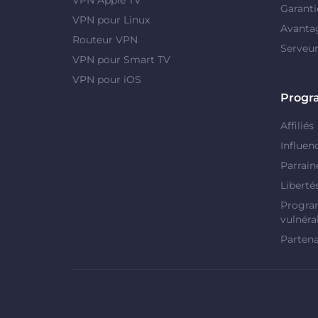
Garanti
VPN pour Linux
Avanta
Routeur VPN
Serveu
VPN pour Smart TV
VPN pour iOS
Prog
Affiliés
Influen
Parrain
Liberté
Progra
vulnérab
Partena