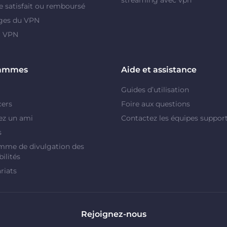
e satisfait ou remboursé
ges du VPN
r VPN
rammes
Aide et assistance
Guides d’utilisation
cers
Foire aux questions
ez un ami
Contactez les équipes suppor
s
mme de divulgation des
ilités
riats
Rejoignez-nous