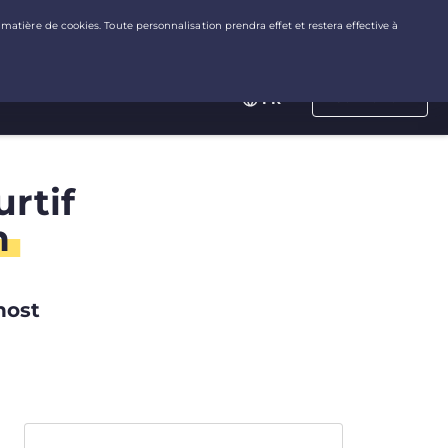
Connexion
FR
rtif
n
host