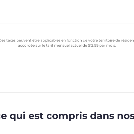
Des taxes peuvent être applicables en fonction de votre territoire de résid
accordée sur le tarif mensuel actuel de
$
12.99
par mois.
ce qui est compris dans nos