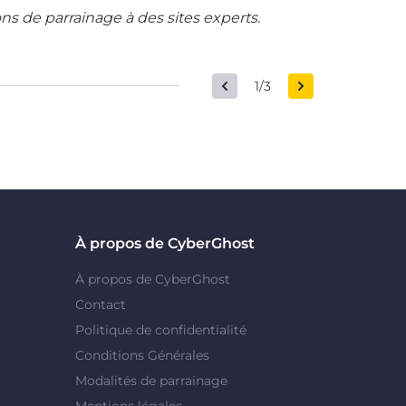
ons de parrainage à des sites experts.
1/3
À propos de CyberGhost
À propos de CyberGhost
Contact
Politique de confidentialité
Conditions Générales
Modalités de parrainage
Mentions légales