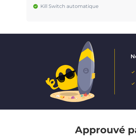
Kill Switch automatique
Ne
Approuvé pa