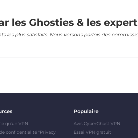
r les Ghosties & les expert
ents les plus satisfaits. Nous versons parfois des commissi
urces
Populaire
ce qu’un VPN
Avis CyberGhost VPN
de confidentialité "Privacy
Essai VPN gratuit