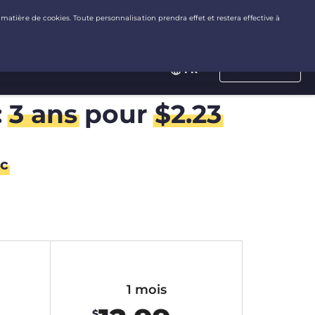
Connexion
FR
:
3 ans
pour
$
2.23
c
1 mois
$