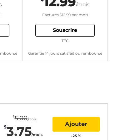
12.99
s
/mois
n
Facturés
$12.99
par mois
Souscrire
TTC
 remboursé
Garantie 14 jours satisfait ou remboursé
$
5.00
/mois
Ajouter
3.75
$
/mois
-
25
%