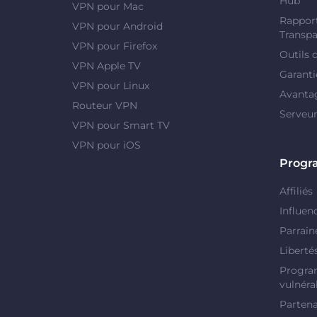
Hub"
VPN pour Mac
Rapport
VPN pour Android
Transpa
VPN pour Firefox
Outils 
VPN Apple TV
Garanti
VPN pour Linux
Avanta
Routeur VPN
Serveu
VPN pour Smart TV
VPN pour iOS
Prog
Affiliés
Influen
Parrain
Liberté
Progra
vulnérab
Partena