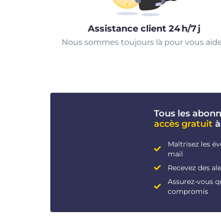
Assistance client 24 h/7 j
Nous sommes toujours là pour vous aide
Tous les abon
accès gratuit
à
Maîtrisez les é
mail
Recevez des ale
Assurez-vous q
compromis