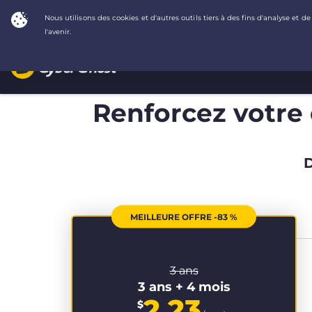
Renforcez votre c
D
MEILLEURE OFFRE -83 %
3 ans
3 ans + 4 mois
2.23
$