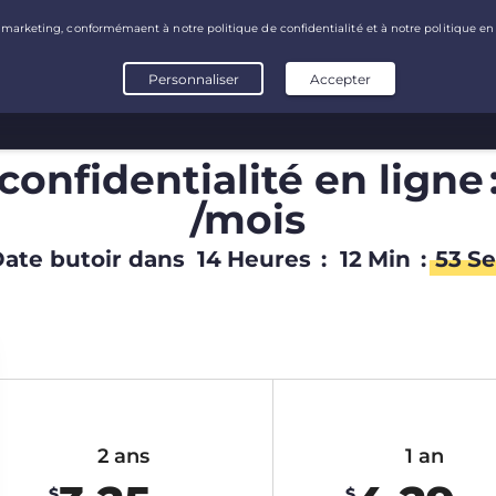
onfidentialité en ligne 
/mois
ate butoir dans
14
Heures
:
12
Min
:
52
Se
2 ans
1 an
$
$