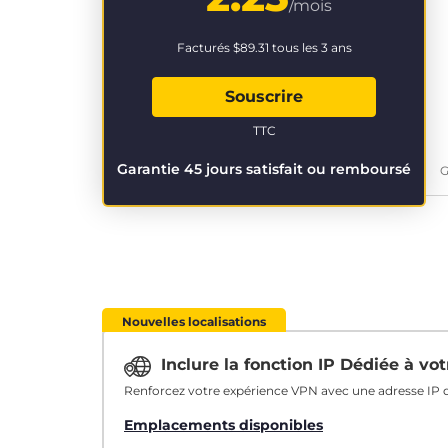
/mois
Facturés
$89.31
tous les 3 ans
Souscrire
TTC
Garantie 45 jours satisfait ou remboursé
G
Nouvelles localisations
Inclure la fonction IP Dédiée à v
Renforcez votre expérience VPN avec une adresse IP q
Emplacements disponibles