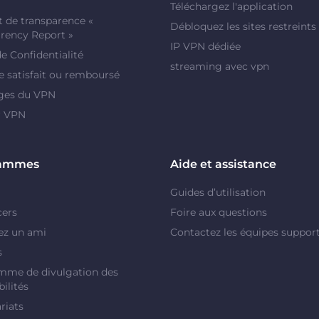
Téléchargez l'application
 de transparence «
Débloquez les sites restreints
rency Report »
IP VPN dédiée
de Confidentialité
streaming avec vpn
e satisfait ou remboursé
ges du VPN
r VPN
rammes
Aide et assistance
Guides d’utilisation
cers
Foire aux questions
ez un ami
Contactez les équipes suppor
s
mme de divulgation des
ilités
riats