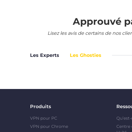
Approuvé pa
Lisez les avis de certains de nos cli
Les Experts
Les Ghosties
Produits
Resso
VPN pour PC
Qu’est-
VPN pour Chrome
Centre 