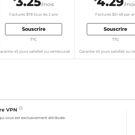
3.25
4.29
/mois
/moi
Facturés
$78
tous les 2 ans
Facturés
$51.48
par a
Souscrire
Souscrire
TTC
TTC
arantie 45 jours satisfait ou remboursé
Garantie 45 jours satisfait ou
otre VPN
ui vous est exclusivement attribuée.