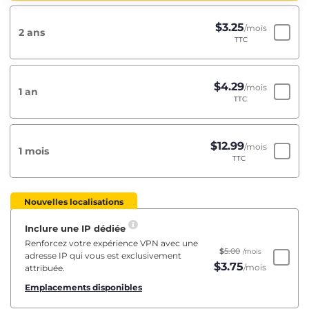
$
3.25
/mois
2 ans
TTC
$
4.29
/mois
1 an
TTC
$
12.99
/mois
1 mois
TTC
Nouvelles localisations
Inclure une IP dédiée
Renforcez votre expérience VPN avec une
$
5.00
/mois
adresse IP qui vous est exclusivement
$
3.75
/mois
attribuée.
Emplacements disponibles