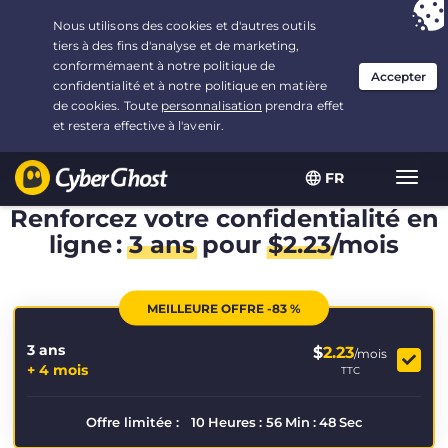
Vous avez opté pour :
L'offre la plus avantageuse
, soit
3.3333333333333 ans à $
2.23
/mois
FR
Navig
bascu
Renforcez votre confidentialité en
ligne :
3 ans
pour
$
2.23
/mois
MEILLEURE OFFRE -83 %
3 ans
$
2.23
/mois
+ 4 mois
TTC
Offre limitée :
10
Heures
:
56
Min
:
48
Sec