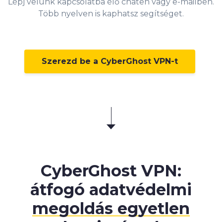
Lépj velünk kapcsolatba élő chaten vagy e-mailben.
Több nyelven is kaphatsz segítséget.
Szerezd be a CyberGhost VPN-t
CyberGhost VPN:
átfogó adatvédelmi
megoldás egyetlen