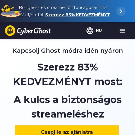
Böngéssz és streamelj biztonságosan már
$2.19
/hó-tól.
Szerezz
83%
KEDVEZMÉNYT
HU
Kapcsolj Ghost módra idén nyáron
Szerezz
83%
KEDVEZMÉNYT most:
A kulcs a biztonságos
streameléshez
Csapj le az ajánlatra