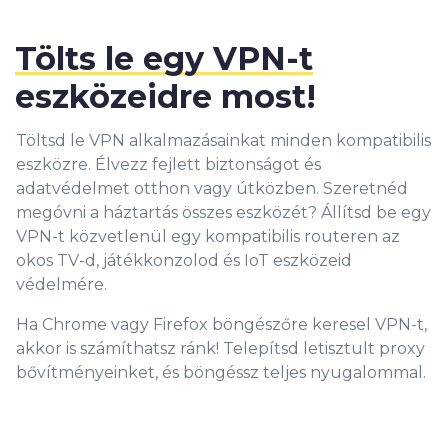
Tölts le egy VPN-t
eszközeidre most!
Töltsd le VPN alkalmazásainkat minden kompatibilis
eszközre. Élvezz fejlett biztonságot és
adatvédelmet otthon vagy útközben. Szeretnéd
megóvni a háztartás összes eszközét? Állítsd be egy
VPN-t közvetlenül egy kompatibilis routeren az
okos TV-d, játékkonzolod és IoT eszközeid
védelmére.
Ha Chrome vagy Firefox böngészőre keresel VPN-t,
akkor is számíthatsz ránk! Telepítsd letisztult proxy
bővítményeinket, és böngéssz teljes nyugalommal.