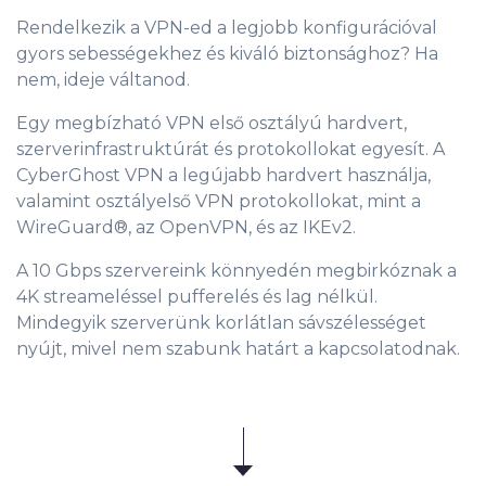
Rendelkezik a VPN-ed a legjobb konfigurációval
gyors sebességekhez és kiváló biztonsághoz? Ha
nem, ideje váltanod.
Egy megbízható VPN első osztályú hardvert,
szerverinfrastruktúrát és protokollokat egyesít. A
CyberGhost VPN a legújabb hardvert használja,
valamint osztályelső VPN protokollokat, mint a
WireGuard®, az OpenVPN, és az IKEv2.
A 10 Gbps szervereink könnyedén megbirkóznak a
4K streameléssel pufferelés és lag nélkül.
Mindegyik szerverünk korlátlan sávszélességet
nyújt, mivel nem szabunk határt a kapcsolatodnak.