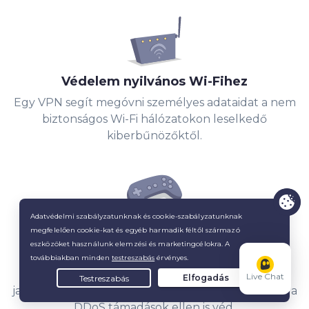
Védelem nyilvános Wi-Fihez
Egy VPN segít megóvni személyes adataidat a nem
biztonságos Wi-Fi hálózatokon leselkedő
kiberbűnözőktől.
Játssz határok nélkül
Egy
játékokhoz használt VPN-nel
minimalizálhatod az akadozást, a pinget, és
Live Chat
javíthatod a kapcsolatod. Az IP-címed elrejtésével a
DDoS támadások ellen is véd.