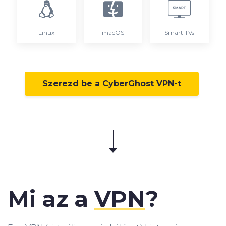
Linux
macOS
Smart TVs
Szerezd be a CyberGhost VPN-t
Mi az a
VPN
?