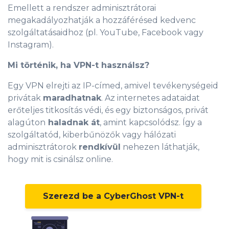
Emellett a rendszer adminisztrátorai
megakadályozhatják a hozzáférésed kedvenc
szolgáltatásaidhoz (pl. YouTube, Facebook vagy
Instagram).
Mi történik, ha VPN-t használsz?
Egy VPN elrejti az IP-címed, amivel tevékenységeid
privátak
maradhatnak
. Az internetes adataidat
erőteljes titkosítás védi, és egy biztonságos, privát
alagúton
haladnak át
, amint kapcsolódsz. Így a
szolgáltatód, kiberbűnözők vagy hálózati
adminisztrátorok
rendkívül
nehezen láthatják,
hogy mit is csinálsz online.
Szerezd be a CyberGhost VPN-t