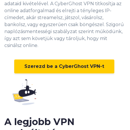
adataid kivételével.
A CyberGhost VPN titkosítja az
online adatforgalmad és elrejti a tényleges IP-
címedet
, akár streamelsz, játszol, vásárolsz,
bankolsz, vagy egyszerűen csak böngészel. Szigorú
naplózásmentességi szabályzat szerint működünk,
így azt sem követjük vagy tároljuk, hogy mit
csinálsz online.
Szerezd be a CyberGhost VPN-t
A legjobb VPN