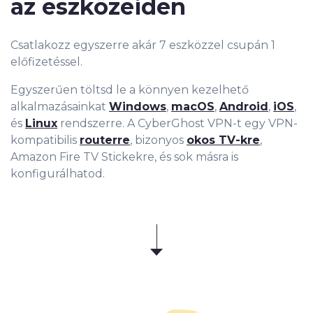
az eszközeiden
Csatlakozz egyszerre akár 7 eszközzel csupán 1
előfizetéssel.
Egyszerűen töltsd le a könnyen kezelhető
alkalmazásainkat
Windows
,
macOS
,
Android
,
iOS
,
és
Linux
rendszerre. A CyberGhost VPN-t egy VPN-
kompatibilis
routerre
, bizonyos
okos TV-kre
,
Amazon Fire TV Stickekre, és sok másra is
konfigurálhatod.