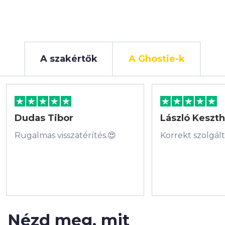
A szakértők
A Ghostie-k
Dudas Tibor
László Keszth
Rugalmas visszatérítés.😍
Korrekt szolgál
Nézd meg,
mit