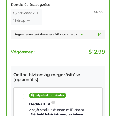
Rendelés összegzése
$12.99
CyberGhost VPN
1 hónap
Ingyenesen tartalmazza a VPN-csomagja
$0
$
12.99
Végösszeg:
Online biztonság megerősítése
(opcionális)
Új helyszínek hozzáadva
Dedikált IP
A saját statikus és anonim IP címed
Elérhető lokációk megtekintése