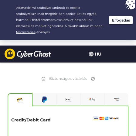
Your choice:
The Best Deal
for 3.3333333333333-years at $
2.23
/month
HU
Biztonságos vásárlás
Credit/Debit Card