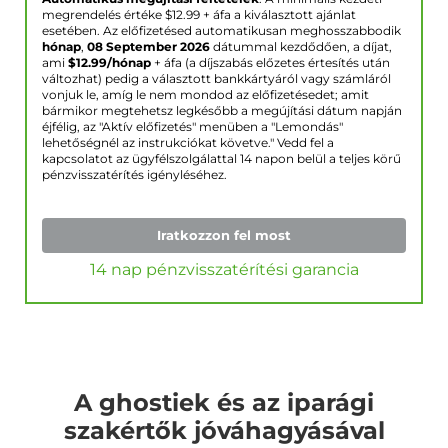
megrendelés értéke $
12.99
+ áfa a kiválasztott ajánlat
esetében. Az előfizetésed automatikusan meghosszabbodik
hónap
,
08 September 2026
dátummal kezdődően, a díjat,
ami
$
12.99
/hónap
+ áfa (a díjszabás előzetes értesítés után
változhat) pedig a választott bankkártyáról vagy számláról
vonjuk le, amíg le nem mondod az előfizetésedet; amit
bármikor megtehetsz legkésőbb a megújítási dátum napján
éjfélig, az "Aktív előfizetés" menüben a "Lemondás"
lehetőségnél az instrukciókat követve." Vedd fel a
kapcsolatot az ügyfélszolgálattal 14 napon belül a teljes körű
pénzvisszatérítés igényléséhez.
Iratkozzon fel most
14 nap pénzvisszatérítési garancia
A ghostiek és az iparági
szakértők jóváhagyásával