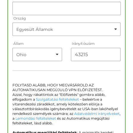
Ország
Állam
Irányítószám
FOLYTASD ALÁBB, HOGY MEGVÁSÁROLD AZ
AUTOMATIKUSAN MEGÚJULÓ VPN ELŐFIZETÉST.
Azzal, hogy rákattintok az "Előfizetés" gombra alább,
elfogadom a
Szolgáltatási feltételeket
– beleértve a
vitarendezési záradékot, amely kötelezően előírja a
választottbíráskodás igénybevételét az USA-ban lakóhellyel
rendelkező személyek számára; az
Adatvédelmi irányelveket
,
a
Lemondási feltételeket
és az Automatikus megújítási
feltételeket, lásd alább.
Automatikus megújítási feltételek
: A minimális kezdeti