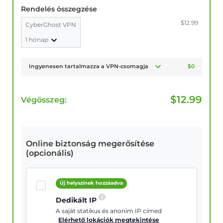
Rendelés összegzése
$12.99
CyberGhost VPN
1 hónap
Ingyenesen tartalmazza a VPN-csomagja
$0
$
12.99
Végösszeg:
Online biztonság megerősítése
(opcionális)
Új helyszínek hozzáadva
Dedikált IP
A saját statikus és anonim IP címed
Elérhető lokációk megtekintése