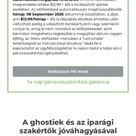
megrendelés értéke $
12.99
+ áfa a kiválasztott ajánlat
esetében. Az előfizetésed automatikusan meghosszabbodik
hónap
,
08 September 2026
dátummal kezdődően, a díjat,
ami
$
12.99
/hónap
+ áfa (a díjszabás előzetes értesítés után
változhat) pedig a választott bankkártyáról vagy számláról
vonjuk le, amíg le nem mondod az előfizetésedet; amit
bármikor megtehetsz legkésőbb a megújítási dátum napján
éjfélig, az "Aktív előfizetés" menüben a "Lemondás"
lehetőségnél az instrukciókat követve." Vedd fel a
kapcsolatot az ügyfélszolgálattal 14 napon belül a teljes körű
pénzvisszatérítés igényléséhez.
Iratkozzon fel most
14 nap pénzvisszatérítési garancia
A ghostiek és az iparági
szakértők jóváhagyásával