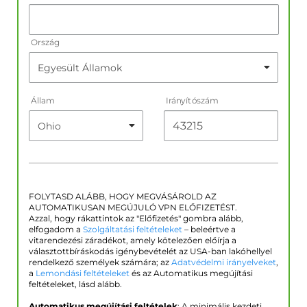
Ország
Állam
Irányítószám
FOLYTASD ALÁBB, HOGY MEGVÁSÁROLD AZ
AUTOMATIKUSAN MEGÚJULÓ VPN ELŐFIZETÉST.
Azzal, hogy rákattintok az "Előfizetés" gombra alább,
elfogadom a
Szolgáltatási feltételeket
– beleértve a
vitarendezési záradékot, amely kötelezően előírja a
választottbíráskodás igénybevételét az USA-ban lakóhellyel
rendelkező személyek számára; az
Adatvédelmi irányelveket
,
a
Lemondási feltételeket
és az Automatikus megújítási
feltételeket, lásd alább.
Automatikus megújítási feltételek
: A minimális kezdeti