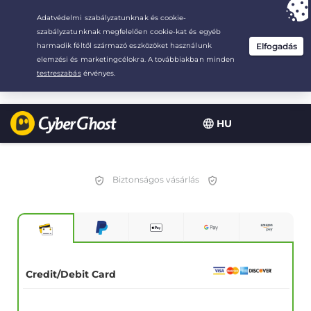
Your choice:
The Best Deal
for 3.3333333333333-years at $
2.23
/month
HU
Biztonságos vásárlás
Credit/Debit Card