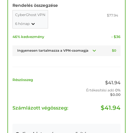
Rendelés összegzése
CyberGhost VPN
$77.94
6 hónap
46% kedvezmény
- $36
Ingyenesen tartalmazza a VPN-csomagja
$0
Részösszeg
$
41.94
Értékesítési adó
0%
$
0.00
$
41.94
Számlázott végösszeg: