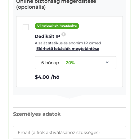
Online biztonság megerősítése
(opcionális)
Új helyszínek hozzáadva
Dedikált IP
A saját statikus és anonim IP címed
Elérhető lokációk megtekintése
6 hónap
-
-
20
%
$
4.00
/hó
Személyes adatok
Email (a fiók aktiválásához szükséges)