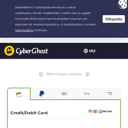
Your choice:
The Best Deal
for 2.1666666666667-years at $
2.19
/month
HU
Biztonságos vásárlás
Credit/Debit Card