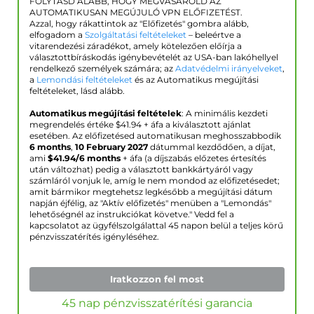
FOLYTASD ALÁBB, HOGY MEGVÁSÁROLD AZ
AUTOMATIKUSAN MEGÚJULÓ VPN ELŐFIZETÉST.
Azzal, hogy rákattintok az "Előfizetés" gombra alább,
elfogadom a
Szolgáltatási feltételeket
– beleértve a
vitarendezési záradékot, amely kötelezően előírja a
választottbíráskodás igénybevételét az USA-ban lakóhellyel
rendelkező személyek számára; az
Adatvédelmi irányelveket
,
a
Lemondási feltételeket
és az Automatikus megújítási
feltételeket, lásd alább.
Automatikus megújítási feltételek
: A minimális kezdeti
megrendelés értéke $
41.94
+ áfa a kiválasztott ajánlat
esetében. Az előfizetésed automatikusan meghosszabbodik
6 months
,
10 February 2027
dátummal kezdődően, a díjat,
ami
$
41.94
/6 months
+ áfa (a díjszabás előzetes értesítés
után változhat) pedig a választott bankkártyáról vagy
számláról vonjuk le, amíg le nem mondod az előfizetésedet;
amit bármikor megtehetsz legkésőbb a megújítási dátum
napján éjfélig, az "Aktív előfizetés" menüben a "Lemondás"
lehetőségnél az instrukciókat követve." Vedd fel a
kapcsolatot az ügyfélszolgálattal 45 napon belül a teljes körű
pénzvisszatérítés igényléséhez.
Iratkozzon fel most
45 nap pénzvisszatérítési garancia