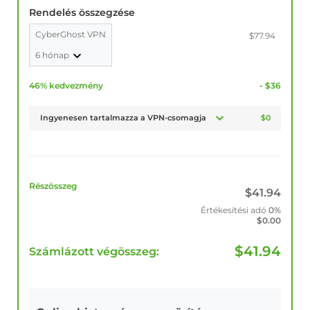
Rendelés összegzése
CyberGhost VPN
$77.94
6 hónap
46% kedvezmény
- $36
Ingyenesen tartalmazza a VPN-csomagja
$0
Részösszeg
$
41.94
Értékesítési adó
0%
$
0.00
$
41.94
Számlázott végösszeg: