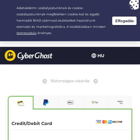
Your choice:
The Best Deal
for 2.1666666666667-years at $
2.19
/month
HU
Biztonságos vásárlás
Credit/Debit Card