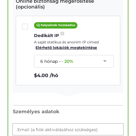
Online biztonság megerősítése
(opcionális)
Új helyszínek hozzáadva
Dedikált IP
A saját statikus és anonim IP címed
Elérhető lokációk megtekintése
6 hónap
-
-
20
%
$
4.00
/hó
Személyes adatok
Email (a fiók aktiválásához szükséges)