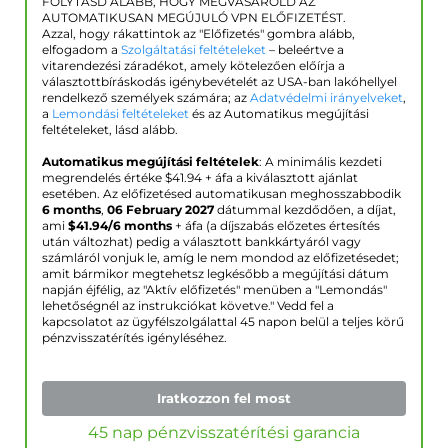
FOLYTASD ALÁBB, HOGY MEGVÁSÁROLD AZ
AUTOMATIKUSAN MEGÚJULÓ VPN ELŐFIZETÉST.
Azzal, hogy rákattintok az "Előfizetés" gombra alább,
elfogadom a
Szolgáltatási feltételeket
– beleértve a
vitarendezési záradékot, amely kötelezően előírja a
választottbíráskodás igénybevételét az USA-ban lakóhellyel
rendelkező személyek számára; az
Adatvédelmi irányelveket
,
a
Lemondási feltételeket
és az Automatikus megújítási
feltételeket, lásd alább.
Automatikus megújítási feltételek
: A minimális kezdeti
megrendelés értéke $
41.94
+ áfa a kiválasztott ajánlat
esetében. Az előfizetésed automatikusan meghosszabbodik
6 months
,
06 February 2027
dátummal kezdődően, a díjat,
ami
$
41.94
/6 months
+ áfa (a díjszabás előzetes értesítés
után változhat) pedig a választott bankkártyáról vagy
számláról vonjuk le, amíg le nem mondod az előfizetésedet;
amit bármikor megtehetsz legkésőbb a megújítási dátum
napján éjfélig, az "Aktív előfizetés" menüben a "Lemondás"
lehetőségnél az instrukciókat követve." Vedd fel a
kapcsolatot az ügyfélszolgálattal 45 napon belül a teljes körű
pénzvisszatérítés igényléséhez.
Iratkozzon fel most
45 nap pénzvisszatérítési garancia