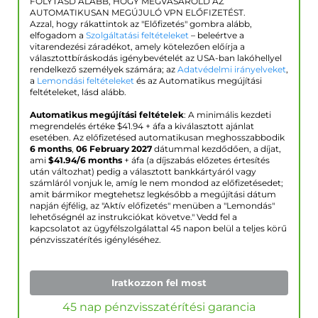
FOLYTASD ALÁBB, HOGY MEGVÁSÁROLD AZ
AUTOMATIKUSAN MEGÚJULÓ VPN ELŐFIZETÉST.
Azzal, hogy rákattintok az "Előfizetés" gombra alább,
elfogadom a
Szolgáltatási feltételeket
– beleértve a
vitarendezési záradékot, amely kötelezően előírja a
választottbíráskodás igénybevételét az USA-ban lakóhellyel
rendelkező személyek számára; az
Adatvédelmi irányelveket
,
a
Lemondási feltételeket
és az Automatikus megújítási
feltételeket, lásd alább.
Automatikus megújítási feltételek
: A minimális kezdeti
megrendelés értéke $
41.94
+ áfa a kiválasztott ajánlat
esetében. Az előfizetésed automatikusan meghosszabbodik
6 months
,
06 February 2027
dátummal kezdődően, a díjat,
ami
$
41.94
/6 months
+ áfa (a díjszabás előzetes értesítés
után változhat) pedig a választott bankkártyáról vagy
számláról vonjuk le, amíg le nem mondod az előfizetésedet;
amit bármikor megtehetsz legkésőbb a megújítási dátum
napján éjfélig, az "Aktív előfizetés" menüben a "Lemondás"
lehetőségnél az instrukciókat követve." Vedd fel a
kapcsolatot az ügyfélszolgálattal 45 napon belül a teljes körű
pénzvisszatérítés igényléséhez.
Iratkozzon fel most
45 nap pénzvisszatérítési garancia