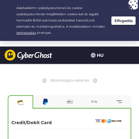
Your choice:
The Best Deal
for 2.1666666666667-years at $
2.19
/month
HU
Biztonságos vásárlás
Credit/Debit Card