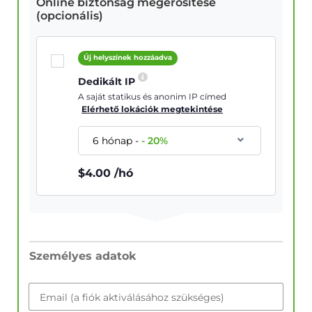
Online biztonság megerősítése
(opcionális)
Új helyszínek hozzáadva
Dedikált IP
A saját statikus és anonim IP címed
Elérhető lokációk megtekintése
6 hónap
-
-
20
%
$
4.00
/hó
Személyes adatok
Email (a fiók aktiválásához szükséges)