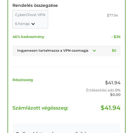
Rendelés összegzése
CyberGhost VPN
$77.94
6 hónap
46% kedvezmény
- $36
Ingyenesen tartalmazza a VPN-csomagja
$0
Részösszeg
$
41.94
Értékesítési adó
0%
$
0.00
$
41.94
Számlázott végösszeg: