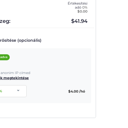
Értékesítési
adó
0%
$
0.00
zeg:
$
41.94
ősítése (opcionális)
áadva
és anonim IP címed
ók megtekintése
%
$
4.00
/hó