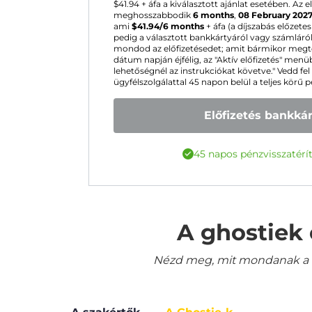
$
41.94
+ áfa a kiválasztott ajánlat esetében. Az
meghosszabbodik
6 months
,
08 February 202
ami
$
41.94
/6 months
+ áfa (a díjszabás előzetes
pedig a választott bankkártyáról vagy számláról
mondod az előfizetésedet; amit bármikor megt
dátum napján éjfélig, az "Aktív előfizetés" me
lehetőségnél az instrukciókat követve." Vedd fel
ügyfélszolgálattal 45 napon belül a teljes körű 
Előfizetés bankká
45 napos pénzvisszatérít
A ghostiek 
Nézd meg, mit mondanak a le