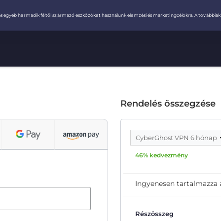
Rendelés összegzése
CyberGhost VPN 6 hónap
46% kedvezmény
Ingyenesen tartalmazza
Részösszeg