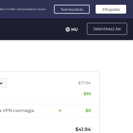
Jelentkezz be
HU
$77.94
- $36
 a VPN-csomagja
$0
$
41.94