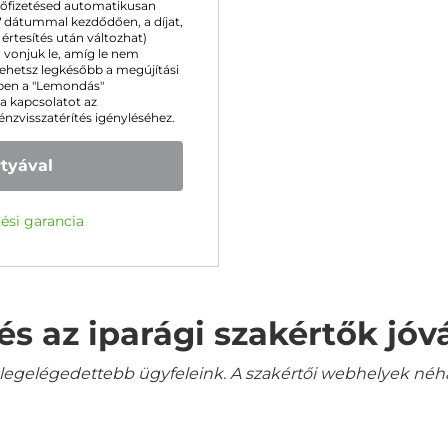
 előfizetésed automatikusan
7
dátummal kezdődően, a díjat,
 értesítés után változhat)
 vonjuk le, amíg le nem
ehetsz legkésőbb a megújítási
nüben a "Lemondás"
 a kapcsolatot az
pénzvisszatérítés igényléséhez.
rtyával
ési garancia
és az iparági szakértők jó
gelégedettebb ügyfeleink. A szakértői webhelyek néha a