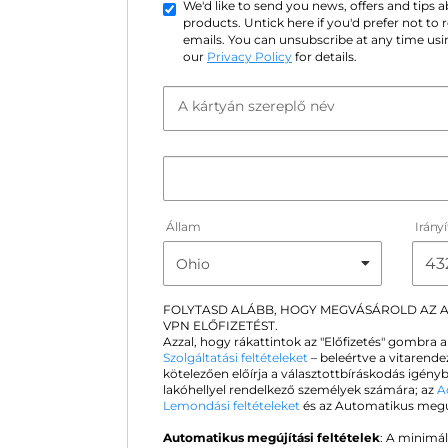
We'd like to send you news, offers and tips
products. Untick here if you'd prefer not to
emails. You can unsubscribe at any time usin
our
Privacy Policy
for details.
A kártyán szereplő név
Állam
Irány
FOLYTASD ALÁBB, HOGY MEGVÁSÁROLD AZ
VPN ELŐFIZETÉST.
Azzal, hogy rákattintok az "Előfizetés" gombra 
Szolgáltatási feltételeket
– beleértve a vitarende
kötelezően előírja a választottbíráskodás igén
lakóhellyel rendelkező személyek számára; az
A
Lemondási feltételeket
és az Automatikus megújít
Automatikus megújítási feltételek
: A minimál