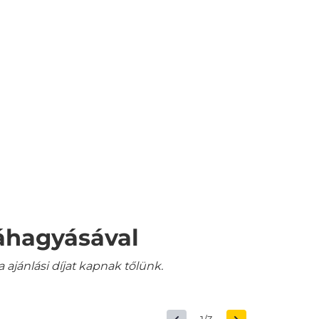
váhagyásával
jánlási díjat kapnak tőlünk.