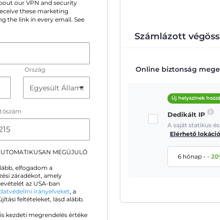
 about our VPN and security
 receive these marketing
g the link in every email. See
Számlázott végöss
Online biztonság meger
Ország
Új helyszínek hozz
ítószám
Dedikált IP
A saját statikus 
Elérhető lokáci
 AUTOMATIKUSAN MEGÚJULÓ
6 hónap
-
-
20
alább, elfogadom a
zési záradékot, amely
ybevételét az USA-ban
datvédelmi irányelveket
, a
ási feltételeket, lásd alább.
is kezdeti megrendelés értéke