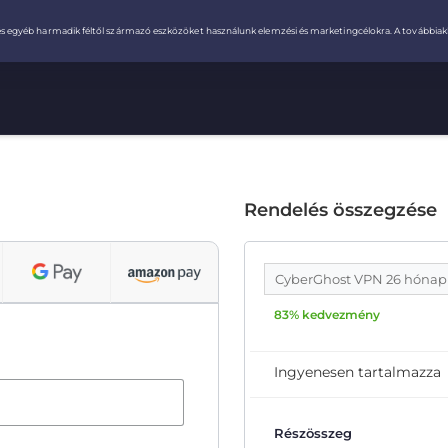
Rendelés összegzése
CyberGhost VPN 26 hóna
83% kedvezmény
Ingyenesen tartalmazza
Részösszeg