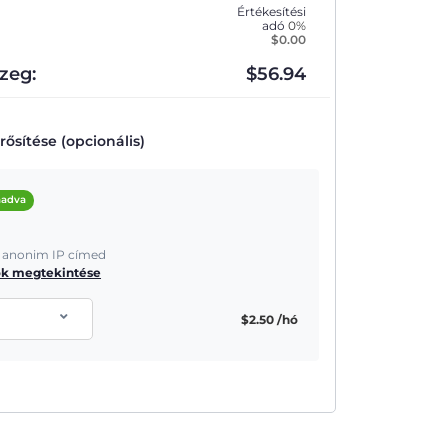
Értékesítési
adó
0%
$
0.00
zeg:
$
56.94
ősítése (opcionális)
áadva
és anonim IP címed
ók megtekintése
$
2.50
/hó