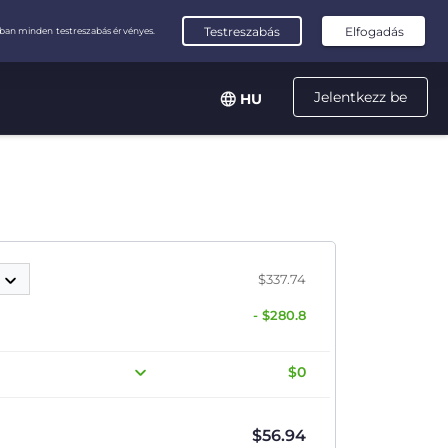
Jelentkezz be
HU
p
$337.74
- $280.8
$0
$
56.94