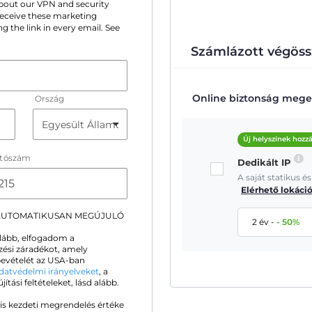
 about our VPN and security
 receive these marketing
g the link in every email. See
Számlázott végöss
Online biztonság meger
Ország
Új helyszínek hozz
ítószám
Dedikált IP
A saját statikus 
Elérhető lokáci
 AUTOMATIKUSAN MEGÚJULÓ
2 év
-
-
50
%
alább, elfogadom a
zési záradékot, amely
ybevételét az USA-ban
datvédelmi irányelveket
, a
ási feltételeket, lásd alább.
is kezdeti megrendelés értéke