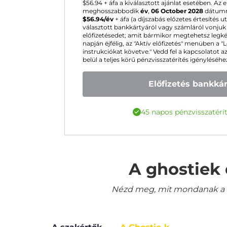
$
56.94
+ áfa a kiválasztott ajánlat esetében. Az
meghosszabbodik
év
,
06 October 2028
dátumma
$
56.94
/év
+ áfa (a díjszabás előzetes értesítés u
választott bankkártyáról vagy számláról vonju
előfizetésedet; amit bármikor megtehetsz legk
napján éjfélig, az "Aktív előfizetés" menüben a
instrukciókat követve." Vedd fel a kapcsolatot a
belül a teljes körű pénzvisszatérítés igényléséhe
Előfizetés bankká
45 napos pénzvisszatérít
A ghostiek 
Nézd meg, mit mondanak a le