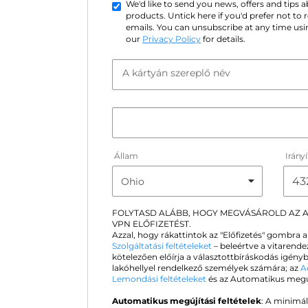
We'd like to send you news, offers and tips
products. Untick here if you'd prefer not to
emails. You can unsubscribe at any time usin
our
Privacy Policy
for details.
A kártyán szereplő név
Állam
Irány
FOLYTASD ALÁBB, HOGY MEGVÁSÁROLD AZ
VPN ELŐFIZETÉST.
Azzal, hogy rákattintok az "Előfizetés" gombra 
Szolgáltatási feltételeket
– beleértve a vitarende
kötelezően előírja a választottbíráskodás igén
lakóhellyel rendelkező személyek számára; az
A
Lemondási feltételeket
és az Automatikus megújít
Automatikus megújítási feltételek
: A minimál