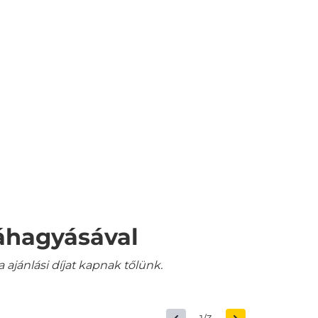
váhagyásával
jánlási díjat kapnak tőlünk.