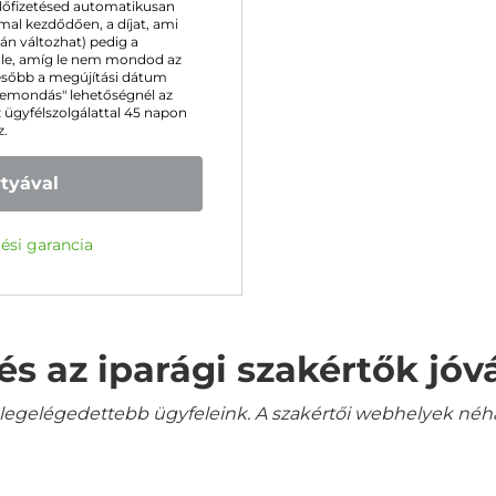
 előfizetésed automatikusan
l kezdődően, a díjat, ami
tán változhat) pedig a
k le, amíg le nem mondod az
ésőbb a megújítási dátum
 "Lemondás" lehetőségnél az
z ügyfélszolgálattal 45 napon
z.
rtyával
ési garancia
és az iparági szakértők jó
gelégedettebb ügyfeleink. A szakértői webhelyek néha a