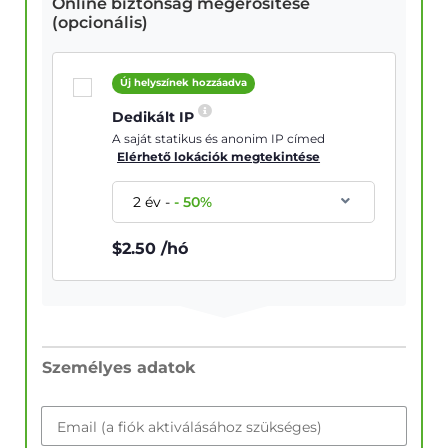
Online biztonság megerősítése
(opcionális)
Új helyszínek hozzáadva
Dedikált IP
A saját statikus és anonim IP címed
Elérhető lokációk megtekintése
2 év
-
-
50
%
$
2.50
/hó
Személyes adatok
Email (a fiók aktiválásához szükséges)