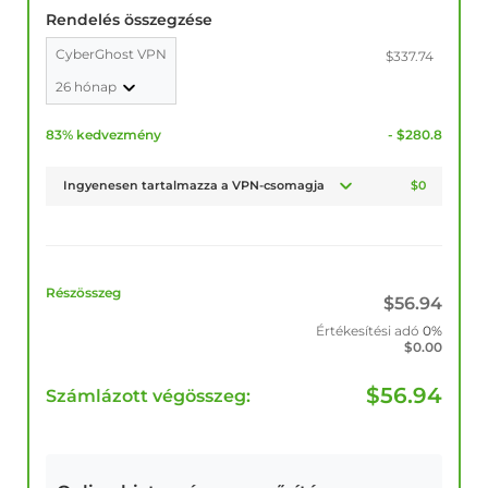
Rendelés összegzése
CyberGhost VPN
$337.74
26 hónap
83% kedvezmény
- $280.8
Ingyenesen tartalmazza a VPN-csomagja
$0
Részösszeg
$
56.94
Értékesítési adó
0%
$
0.00
$
56.94
Számlázott végösszeg: