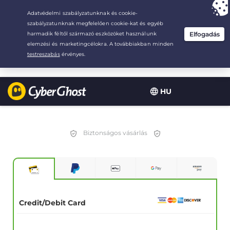
Your choice:
The Best Deal
for 2.1666666666667-years at $
2.19
/month
HU
Biztonságos vásárlás
Credit/Debit Card