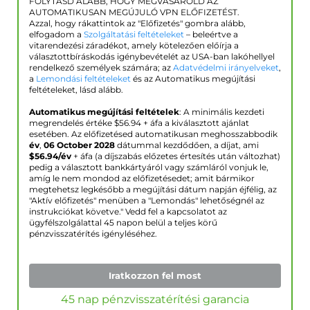
FOLYTASD ALÁBB, HOGY MEGVÁSÁROLD AZ
AUTOMATIKUSAN MEGÚJULÓ VPN ELŐFIZETÉST.
Azzal, hogy rákattintok az "Előfizetés" gombra alább,
elfogadom a
Szolgáltatási feltételeket
– beleértve a
vitarendezési záradékot, amely kötelezően előírja a
választottbíráskodás igénybevételét az USA-ban lakóhellyel
rendelkező személyek számára; az
Adatvédelmi irányelveket
,
a
Lemondási feltételeket
és az Automatikus megújítási
feltételeket, lásd alább.
Automatikus megújítási feltételek
: A minimális kezdeti
megrendelés értéke $
56.94
+ áfa a kiválasztott ajánlat
esetében. Az előfizetésed automatikusan meghosszabbodik
év
,
06 October 2028
dátummal kezdődően, a díjat, ami
$
56.94
/év
+ áfa (a díjszabás előzetes értesítés után változhat)
pedig a választott bankkártyáról vagy számláról vonjuk le,
amíg le nem mondod az előfizetésedet; amit bármikor
megtehetsz legkésőbb a megújítási dátum napján éjfélig, az
"Aktív előfizetés" menüben a "Lemondás" lehetőségnél az
instrukciókat követve." Vedd fel a kapcsolatot az
ügyfélszolgálattal 45 napon belül a teljes körű
pénzvisszatérítés igényléséhez.
Iratkozzon fel most
45 nap pénzvisszatérítési garancia