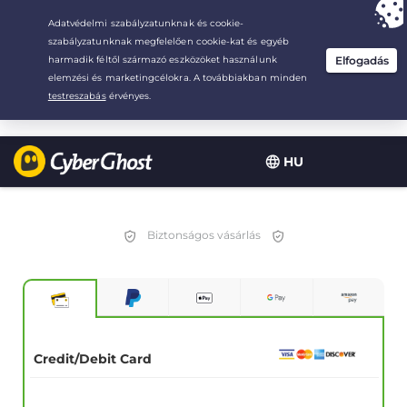
Your choice:
The Best Deal
for 2.1666666666667-years at $
2.19
/month
HU
Biztonságos vásárlás
Credit/Debit Card