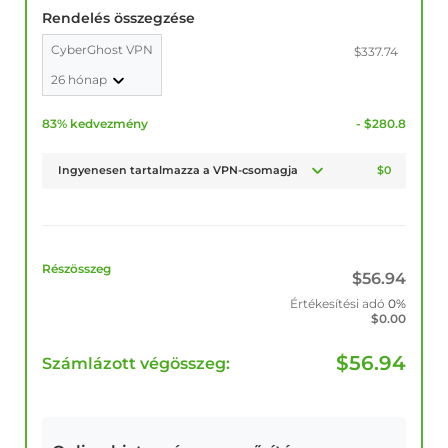
Rendelés összegzése
CyberGhost VPN
$337.74
26 hónap
83% kedvezmény
- $280.8
Ingyenesen tartalmazza a VPN-csomagja
$0
Részösszeg
$
56.94
Értékesítési adó
0%
$
0.00
$
56.94
Számlázott végösszeg: