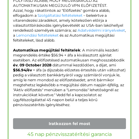
FOLYTASD ALÁBB, HOGY MEGVÁSÁROLD AZ
AUTOMATIKUSAN MEGÚJULÓ VPN ELŐFIZETÉST.
Azzal, hogy rákattintok az "Előfizetés" gombra alább,
elfogadom a
Szolgáltatási feltételeket
– beleértve a
vitarendezési záradékot, amely kötelezően előírja a
választottbíráskodás igénybevételét az USA-ban lakóhellyel
rendelkező személyek számára; az
Adatvédelmi irányelveket
,
a
Lemondási feltételeket
és az Automatikus megújítási
feltételeket, lásd alább.
Automatikus megújítási feltételek
: A minimális kezdeti
megrendelés értéke $
56.94
+ áfa a kiválasztott ajánlat
esetében. Az előfizetésed automatikusan meghosszabbodik
év
,
09 October 2028
dátummal kezdődően, a díjat, ami
$
56.94
/év
+ áfa (a díjszabás előzetes értesítés után változhat)
pedig a választott bankkártyáról vagy számláról vonjuk le,
amíg le nem mondod az előfizetésedet; amit bármikor
megtehetsz legkésőbb a megújítási dátum napján éjfélig, az
"Aktív előfizetés" menüben a "Lemondás" lehetőségnél az
instrukciókat követve." Vedd fel a kapcsolatot az
ügyfélszolgálattal 45 napon belül a teljes körű
pénzvisszatérítés igényléséhez.
Iratkozzon fel most
45 nap pénzvisszatérítési garancia