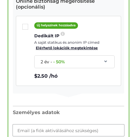
Online biztonság megerősítése
(opcionális)
Új helyszínek hozzáadva
Dedikált IP
A saját statikus és anonim IP címed
Elérhető lokációk megtekintése
2 év
-
-
50
%
$
2.50
/hó
Személyes adatok
Email (a fiók aktiválásához szükséges)