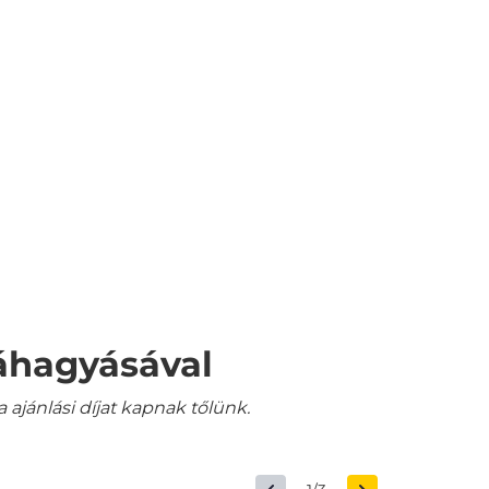
váhagyásával
jánlási díjat kapnak tőlünk.