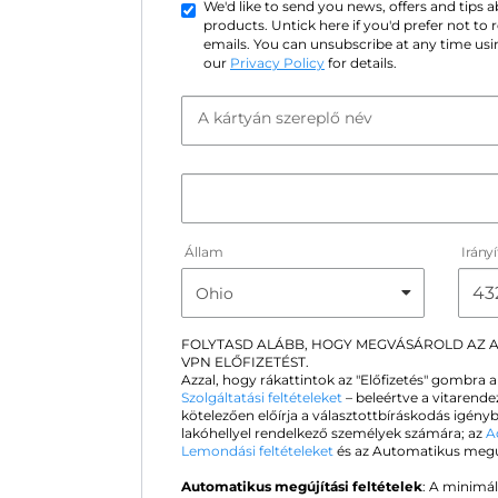
We'd like to send you news, offers and tips
products. Untick here if you'd prefer not to
emails. You can unsubscribe at any time usin
our
Privacy Policy
for details.
A kártyán szereplő név
Állam
Irány
FOLYTASD ALÁBB, HOGY MEGVÁSÁROLD AZ
VPN ELŐFIZETÉST.
Azzal, hogy rákattintok az "Előfizetés" gombra 
Szolgáltatási feltételeket
– beleértve a vitarende
kötelezően előírja a választottbíráskodás igén
lakóhellyel rendelkező személyek számára; az
A
Lemondási feltételeket
és az Automatikus megújít
Automatikus megújítási feltételek
: A minimál