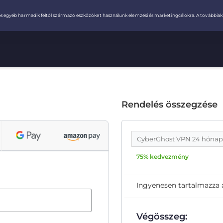
Rendelés összegzése
CyberGhost VPN 24 hóna
75% kedvezmény
Ingyenesen tartalmazza
Végösszeg: