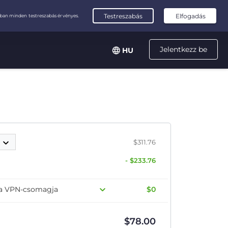
Jelentkezz be
HU
p
$311.76
- $233.76
 a VPN-csomagja
$0
$
78.00