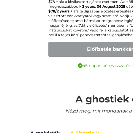
$
78
+ áfa a kiválasztott ajánlat esetében. Az el
meghosszabbodik
2 years
,
06 August 2028
dátu
$
78
/2 years
+ áfa (a díjszabás előzetes értesítés
választott bankkártyáról vagy számláról vonju
előfizetésedet; amit bármikor megtehetsz legk
napján éjfélig, az "Aktív előfizetés" menüben a
instrukciókat követve." Vedd fel a kapcsolatot a
belül a teljes körű pénzvisszatérítés igényléséhe
Előfizetés bankká
45 napos pénzvisszatérít
A ghostiek 
Nézd meg, mit mondanak a le