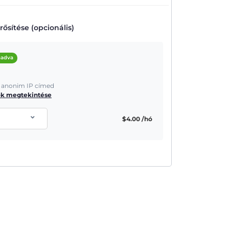
ősítése (opcionális)
áadva
és anonim IP címed
ók megtekintése
$
4.00
/hó