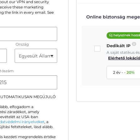
 about our VPN and security
 receive these marketing
g the link in every email. See
Online biztonság meger
Új helyszínek hozz
Ország
Dedikált IP
A saját statikus 
Elérhető lokáci
ítószám
2 év
-
-
20
%
 AUTOMATIKUSAN MEGÚJULÓ
alább, elfogadom a
zési záradékot, amely
ybevételét az USA-ban
datvédelmi irányelveket
, a
ási feltételeket, lásd alább.
is kezdeti megrendelés értéke