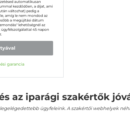
őfizetésed automatikusan
mmal kezdődően, a díjat, ami
 után változhat) pedig a
k le, amíg le nem mondod az
ésőbb a megújítási dátum
 "Lemondás" lehetőségnél az
z ügyfélszolgálattal 45 napon
z.
rtyával
ési garancia
és az iparági szakértők jó
gelégedettebb ügyfeleink. A szakértői webhelyek néha a