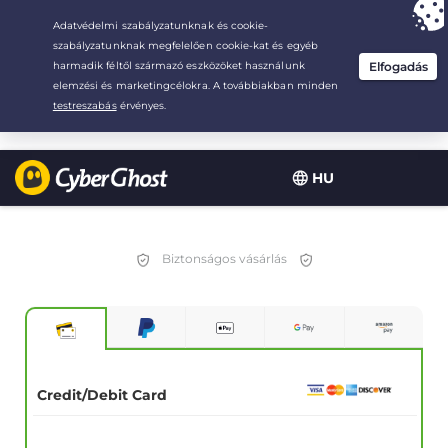
Your choice:
The Best Deal
for 2.1666666666667-years at $
2.19
/month
HU
Biztonságos vásárlás
Credit/Debit Card