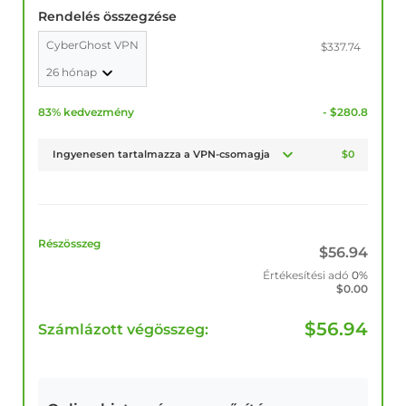
Rendelés összegzése
CyberGhost VPN
$337.74
26 hónap
83% kedvezmény
- $280.8
Ingyenesen tartalmazza a VPN-csomagja
$0
Részösszeg
$
56.94
Értékesítési adó
0%
$
0.00
$
56.94
Számlázott végösszeg: