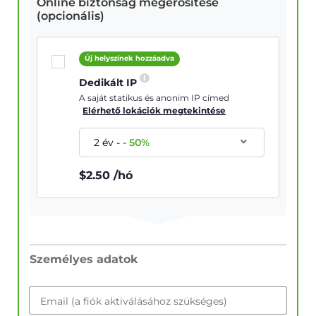
Online biztonság megerősítése
(opcionális)
Új helyszínek hozzáadva
Dedikált IP
A saját statikus és anonim IP címed
Elérhető lokációk megtekintése
2 év
-
-
50
%
$
2.50
/hó
Személyes adatok
Email (a fiók aktiválásához szükséges)