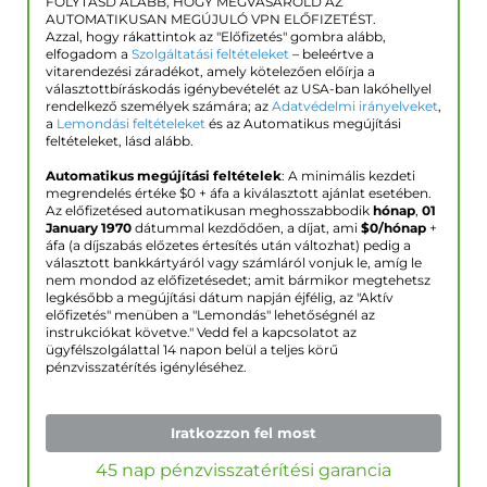
FOLYTASD ALÁBB, HOGY MEGVÁSÁROLD AZ
AUTOMATIKUSAN MEGÚJULÓ VPN ELŐFIZETÉST.
Azzal, hogy rákattintok az "Előfizetés" gombra alább,
elfogadom a
Szolgáltatási feltételeket
– beleértve a
vitarendezési záradékot, amely kötelezően előírja a
választottbíráskodás igénybevételét az USA-ban lakóhellyel
rendelkező személyek számára; az
Adatvédelmi irányelveket
,
a
Lemondási feltételeket
és az Automatikus megújítási
feltételeket, lásd alább.
Automatikus megújítási feltételek
: A minimális kezdeti
megrendelés értéke $
0
+ áfa a kiválasztott ajánlat esetében.
Az előfizetésed automatikusan meghosszabbodik
hónap
,
01
January 1970
dátummal kezdődően, a díjat, ami
$
0
/hónap
+
áfa (a díjszabás előzetes értesítés után változhat) pedig a
választott bankkártyáról vagy számláról vonjuk le, amíg le
nem mondod az előfizetésedet; amit bármikor megtehetsz
legkésőbb a megújítási dátum napján éjfélig, az "Aktív
előfizetés" menüben a "Lemondás" lehetőségnél az
instrukciókat követve." Vedd fel a kapcsolatot az
ügyfélszolgálattal 14 napon belül a teljes körű
pénzvisszatérítés igényléséhez.
Iratkozzon fel most
45 nap pénzvisszatérítési garancia