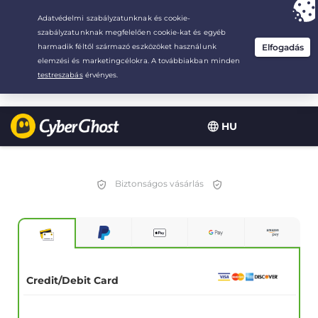
Your choice:
The Best Deal
for 2.1666666666667-years at $
2.19
/month
HU
Biztonságos vásárlás
Credit/Debit Card