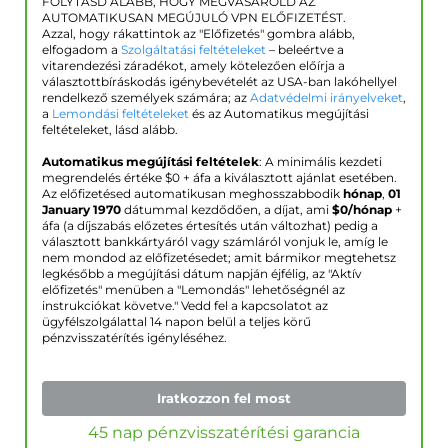
FOLYTASD ALÁBB, HOGY MEGVÁSÁROLD AZ
AUTOMATIKUSAN MEGÚJULÓ VPN ELŐFIZETÉST.
Azzal, hogy rákattintok az "Előfizetés" gombra alább,
elfogadom a
Szolgáltatási feltételeket
– beleértve a
vitarendezési záradékot, amely kötelezően előírja a
választottbíráskodás igénybevételét az USA-ban lakóhellyel
rendelkező személyek számára; az
Adatvédelmi irányelveket
,
a
Lemondási feltételeket
és az Automatikus megújítási
feltételeket, lásd alább.
Automatikus megújítási feltételek
: A minimális kezdeti
megrendelés értéke $
0
+ áfa a kiválasztott ajánlat esetében.
Az előfizetésed automatikusan meghosszabbodik
hónap
,
01
January 1970
dátummal kezdődően, a díjat, ami
$
0
/hónap
+
áfa (a díjszabás előzetes értesítés után változhat) pedig a
választott bankkártyáról vagy számláról vonjuk le, amíg le
nem mondod az előfizetésedet; amit bármikor megtehetsz
legkésőbb a megújítási dátum napján éjfélig, az "Aktív
előfizetés" menüben a "Lemondás" lehetőségnél az
instrukciókat követve." Vedd fel a kapcsolatot az
ügyfélszolgálattal 14 napon belül a teljes körű
pénzvisszatérítés igényléséhez.
Iratkozzon fel most
45 nap pénzvisszatérítési garancia