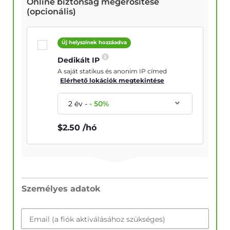
Online biztonság megerősítése
(opcionális)
Új helyszínek hozzáadva
Dedikált IP
A saját statikus és anonim IP címed
Elérhető lokációk megtekintése
2 év
-
-
50
%
$
2.50
/hó
Személyes adatok
Email (a fiók aktiválásához szükséges)