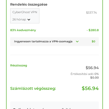
Rendelés összegzése
CyberGhost VPN
$337.74
26 hónap
83% kedvezmény
- $280.8
Ingyenesen tartalmazza a VPN-csomagja
$0
Részösszeg
$
56.94
Értékesítési adó
0%
$
0.00
$
56.94
Számlázott végösszeg: