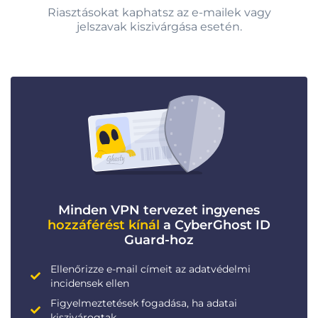
Riasztásokat kaphatsz az e-mailek vagy
jelszavak kiszivárgása esetén.
Minden VPN tervezet ingyenes
hozzáférést kínál
a CyberGhost ID
Guard-hoz
Ellenőrizze e-mail címeit az adatvédelmi
incidensek ellen
Figyelmeztetések fogadása, ha adatai
kiszivárogtak