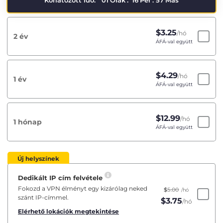
Korlátozott idő:
01
Órák
:
16
Per
:
57
Más
$
3.25
/hó
2 év
ÁFÁ-val együtt
$
4.29
/hó
1 év
ÁFÁ-val együtt
$
12.99
/hó
1 hónap
ÁFÁ-val együtt
Új helyszínek
Dedikált IP cím felvétele
Fokozd a VPN élményt egy kizárólag neked
$
5.00
/hó
szánt IP-címmel.
$
3.75
/hó
Elérhető lokációk megtekintése