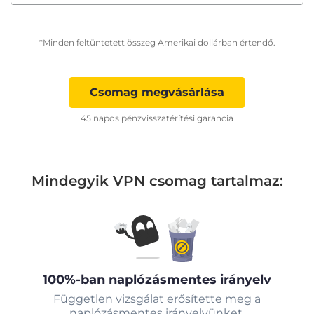
*Minden feltüntetett összeg Amerikai dollárban értendő.
Csomag megvásárlása
45 napos pénzvisszatérítési garancia
Mindegyik VPN csomag tartalmaz:
100%-ban naplózásmentes irányelv
Független vizsgálat erősítette meg a
naplózásmentes irányelvünket.