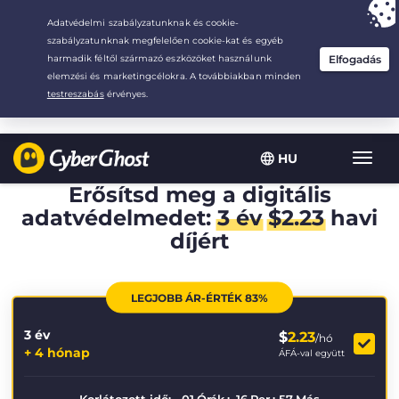
Your choice:
The Best Deal
for 3.3333333333333-years at $
2.23
/month
HU
Toggl
navig
Erősítsd meg a digitális
adatvédelmedet:
3 év
$
2.23
havi
díjért
LEGJOBB ÁR-ÉRTÉK 83%
3 év
$
2.23
/hó
+ 4 hónap
ÁFÁ-val együtt