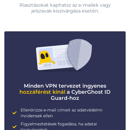
Riasztásokat kaphatsz az e-mailek vagy
jelszavak kiszivárgása esetén.
Minden VPN tervezet ingyenes
hozzáférést kínál
a CyberGhost ID
Guard-hoz
Ellenőrizze e-mail címeit az adatvédelmi
incidensek ellen
Figyelmeztetések fogadása, ha adatai
kiszivárogtak