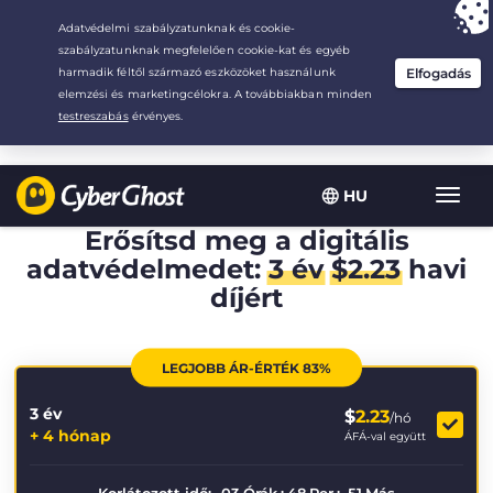
Your choice:
The Best Deal
for 3.3333333333333-years at $
2.23
/month
HU
Toggl
navig
Erősítsd meg a digitális
adatvédelmedet:
3 év
$
2.23
havi
díjért
LEGJOBB ÁR-ÉRTÉK 83%
3 év
$
2.23
/hó
+ 4 hónap
ÁFÁ-val együtt