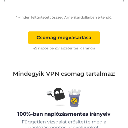
*Minden feltüntetett összeg Amerikai dollárban értendő.
Csomag megvásárlása
45 napos pénzvisszatérítési garancia
Mindegyik VPN csomag tartalmaz:
100%-ban naplózásmentes irányelv
Független vizsgálat erősítette meg a
naplózásmentes irányelvünket.