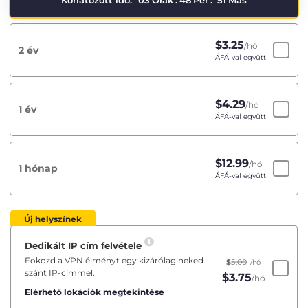
Korlátozott idő:
03
Órák
:
48
Per
:
51
Más
$
3.25
/hó
2 év
ÁFÁ-val együtt
$
4.29
/hó
1 év
ÁFÁ-val együtt
$
12.99
/hó
1 hónap
ÁFÁ-val együtt
Új helyszínek
Dedikált IP cím felvétele
Fokozd a VPN élményt egy kizárólag neked
$
5.00
/hó
szánt IP-címmel.
$
3.75
/hó
Elérhető lokációk megtekintése