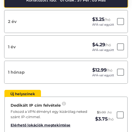
Korlátozott idő:
01
Órák
:
57
Per
:
05
Más
$
3.25
/hó
2 év
ÁFÁ-val együtt
$
4.29
/hó
1 év
ÁFÁ-val együtt
$
12.99
/hó
1 hónap
ÁFÁ-val együtt
Új helyszínek
Dedikált IP cím felvétele
Fokozd a VPN élményt egy kizárólag neked
$
5.00
/hó
szánt IP-címmel.
$
3.75
/hó
Elérhető lokációk megtekintése