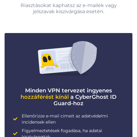
Riasztásokat kaphatsz az e-mailek vagy
jelszavak kiszivárgása esetén.
Minden VPN tervezet ingyenes
hozzáférést kínál
a CyberGhost ID
Guard-hoz
Ellenőrizze e-mail címeit az adatvédelmi
incidensek ellen
Figyelmeztetések fogadása, ha adatai
kiszivárogtak