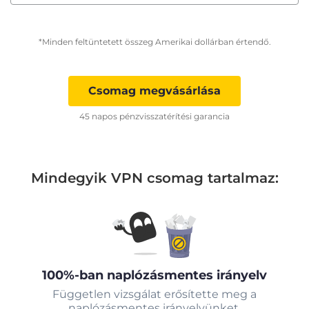
*Minden feltüntetett összeg Amerikai dollárban értendő.
Csomag megvásárlása
45 napos pénzvisszatérítési garancia
Mindegyik VPN csomag tartalmaz:
100%-ban naplózásmentes irányelv
Független vizsgálat erősítette meg a
naplózásmentes irányelvünket.