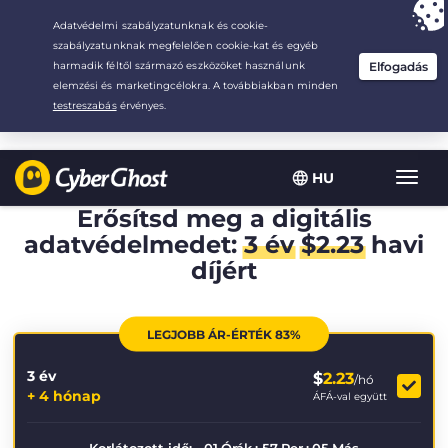
Your choice:
The Best Deal
for 3.3333333333333-years at $
2.23
/month
HU
Toggl
navig
Erősítsd meg a digitális
adatvédelmedet:
3 év
$
2.23
havi
díjért
LEGJOBB ÁR-ÉRTÉK 83%
3 év
$
2.23
/hó
+ 4 hónap
ÁFÁ-val együtt