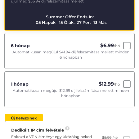
újul meg
$56.94
díj felszámítása mellett
Summer Offer Ends In:
05
Napok
15
Órák
:
27
Per
:
13
Más
$
6.99
6 hónap
/hó
Automatikusan megújul
$41.94
díj felszámítása mellett minden
6 hónapban
$
12.99
1 hónap
/hó
Automatikusan megújul
$12.99
díj felszámítása mellett minden
hónapban
Új helyszínek
Dedikált IP cím felvétele
Fokozd a VPN élményt egy kizárólag neked
$
5.00
/hó