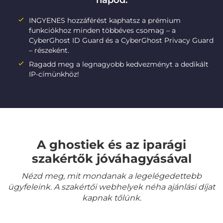
napod:
INGYENES hozzáférést kaphatsz a prémium
funkciókhoz minden többéves csomag – a
CyberGhost ID Guard és a CyberGhost Privacy Guard
– részeként.
Ragadd meg a legnagyobb kedvezményt a dedikált
IP-címünkhöz!
A ghostiek és az iparági
szakértők jóváhagyásával
Nézd meg, mit mondanak a legelégedettebb
ügyfeleink. A szakértői webhelyek néha ajánlási díjat
kapnak tőlünk.