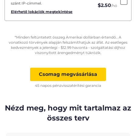
szánt IP-címmel.
$
2.50
/hó
Elérhető lokációk megtekintése
*Minden feltüntetett összeg Amerikai dollárban értendő.. A
vonatkozó törvények alapján felszámíthatjuk az áfát. Az esetleges
kedvezmények a jelenlegi -
$
12.99
havonta - szolgáltatási díjhoz
viszonyított árengedményt tükrözik.
Csomag megvásárlása
45 napos pénzvisszatérítési garancia
Nézd meg, hogy mit tartalmaz az
összes terv