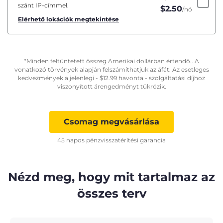
szánt IP-címmel.
$
2.50
/hó
Elérhető lokációk megtekintése
*Minden feltüntetett összeg Amerikai dollárban értendő.. A
vonatkozó törvények alapján felszámíthatjuk az áfát. Az esetleges
kedvezmények a jelenlegi -
$
12.99
havonta - szolgáltatási díjhoz
viszonyított árengedményt tükrözik.
Csomag megvásárlása
45 napos pénzvisszatérítési garancia
Nézd meg, hogy mit tartalmaz az
összes terv