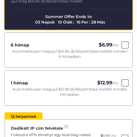
újul meg
$56.94
díj felszámítása mellett
Summer Offer Ends In:
03
Napok
10
Órák
:
16
Per
:
28
Más
$
6.99
6 hónap
/hó
Automatikusan megújul
$41.94
díj felszámítása mellett minden
6 hónapban
$
12.99
1 hónap
/hó
Automatikusan megújul
$12.99
díj felszámítása mellett minden
hónapban
Új helyszínek
Dedikált IP cím felvétele
Fokozd a VPN élményt egy kizárólag neked
$
5.00
/hó