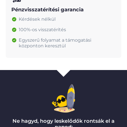
Pénzvisszatérítési garancia
Kérdések nélkül
100%-os visszatérítés
Egyszerű folyamat a támogatási
központon keresztül
Ne hagyd, hogy leskelődők rontsák el a