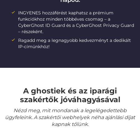
napod:
INGYENES hozzáférést kaphatsz a prémium
funkciókhoz minden többéves csomag – a
CyberGhost ID Guard és a CyberGhost Privacy Guard
– részeként.
Ragadd meg a legnagyobb kedvezményt a dedikált
IP-címünkhöz!
A ghostiek és az iparági
szakértők jóváhagyásával
Nézd meg, mit mondanak a legelégedettebb
ügyfeleink. A szakértői webhelyek néha ajánlási díjat
kapnak tőlünk.