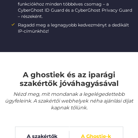
funkciókhoz minden többéves csomag – a
CyberGhost ID Guard és a CyberGhost Privacy Guard
– részeként.
Ragadd meg a legnagyobb kedvezményt a dedikált
IP-címünkhöz!
A ghostiek és az iparági
szakértők jóváhagyásával
Nézd meg, mit mondanak a legelégedettebb
ügyfeleink. A szakértői webhelyek néha ajánlási díjat
kapnak tőlünk.
A szakértők
A Ghostie-k