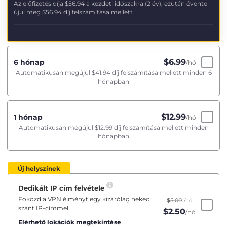
Az előfizetés díja
$56.94
a kezdeti időszakra (2 év), ezután évente
újul meg
$56.94
díj felszámítása mellett
$
6.99
6 hónap
/hó
Automatikusan megújul
$41.94
díj felszámítása mellett minden 6
hónapban
$
12.99
1 hónap
/hó
Automatikusan megújul
$12.99
díj felszámítása mellett minden
hónapban
Új helyszínek
Dedikált IP cím felvétele
Fokozd a VPN élményt egy kizárólag neked
$
5.00
/hó
szánt IP-címmel.
$
2.50
/hó
Elérhető lokációk megtekintése