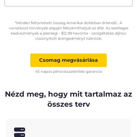
*Minden feltüntetett összeg Amerikai dollárban értendő.. A
vonatkozó törvények alapján felszámíthatjuk az áfát. Az esetleges
kedvezmények a jelenlegi -
$
12.99
havonta - szolgáltatási díjhoz
viszonyított árengedményt tükrözik.
Csomag megvásárlása
45 napos pénzvisszatérítési garancia
Nézd meg, hogy mit tartalmaz az
összes terv