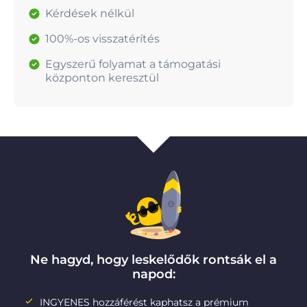
Kérdések nélkül
100%-os visszatérítés
Egyszerű folyamat a támogatási
központon keresztül
Ne hagyd, hogy leskelődők rontsák el a
napod:
INGYENES hozzáférést kaphatsz a prémium