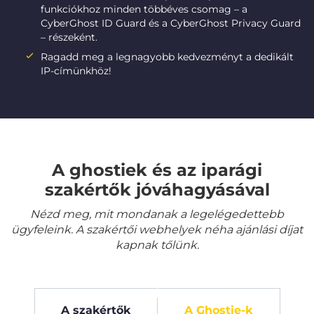
funkciókhoz minden többéves csomag – a
CyberGhost ID Guard és a CyberGhost Privacy Guard
– részeként.
Ragadd meg a legnagyobb kedvezményt a dedikált
IP-címünkhöz!
A ghostiek és az iparági
szakértők jóváhagyásával
Nézd meg, mit mondanak a legelégedettebb
ügyfeleink. A szakértői webhelyek néha ajánlási díjat
kapnak tőlünk.
A szakértők
A Ghostie-k