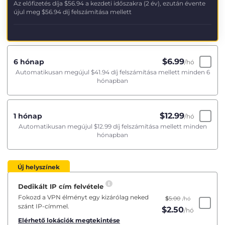
Az előfizetés díja
$56.94
a kezdeti időszakra (2 év), ezután évente
újul meg
$56.94
díj felszámítása mellett
$
6.99
6 hónap
/hó
Automatikusan megújul
$41.94
díj felszámítása mellett minden 6
hónapban
$
12.99
1 hónap
/hó
Automatikusan megújul
$12.99
díj felszámítása mellett minden
hónapban
Új helyszínek
Dedikált IP cím felvétele
Fokozd a VPN élményt egy kizárólag neked
$
5.00
/hó
szánt IP-címmel.
$
2.50
/hó
Elérhető lokációk megtekintése