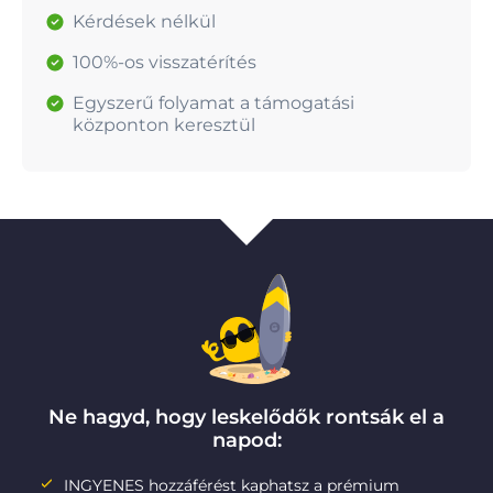
Kérdések nélkül
100%-os visszatérítés
Egyszerű folyamat a támogatási
központon keresztül
Ne hagyd, hogy leskelődők rontsák el a
napod:
INGYENES hozzáférést kaphatsz a prémium