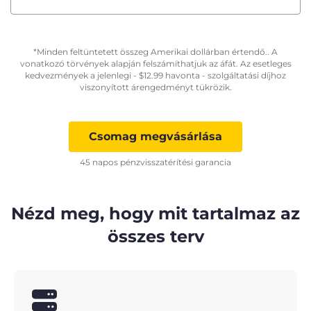
*Minden feltüntetett összeg Amerikai dollárban értendő.. A
vonatkozó törvények alapján felszámíthatjuk az áfát. Az esetleges
kedvezmények a jelenlegi -
$
12.99
havonta - szolgáltatási díjhoz
viszonyított árengedményt tükrözik.
Csomag megvásárlása
45 napos pénzvisszatérítési garancia
Nézd meg, hogy mit tartalmaz az
összes terv