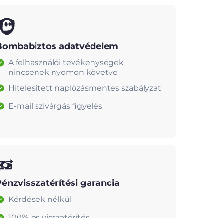
Bombabiztos adatvédelem
A felhasználói tevékenységek
nincsenek nyomon követve
Hitelesített naplózásmentes szabályzat
E-mail szivárgás figyelés
Pénzvisszatérítési garancia
Kérdések nélkül
100%-os visszatérítés