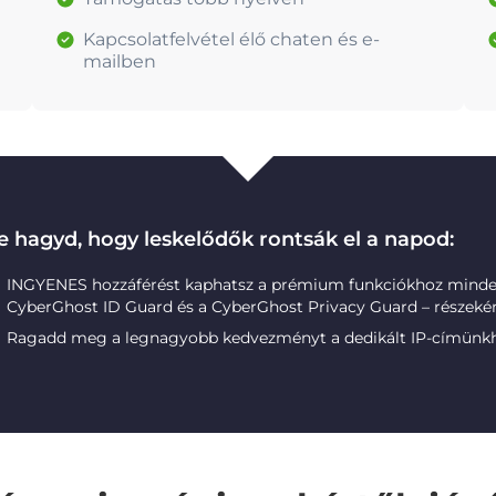
Kapcsolatfelvétel élő chaten és e-
mailben
e hagyd, hogy leskelődők rontsák el a napod:
INGYENES hozzáférést kaphatsz a prémium funkciókhoz minde
CyberGhost ID Guard és a CyberGhost Privacy Guard – részekén
Ragadd meg a legnagyobb kedvezményt a dedikált IP-címünk