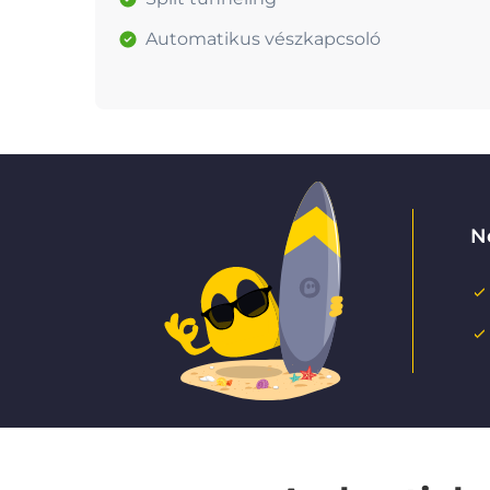
Automatikus vészkapcsoló
N