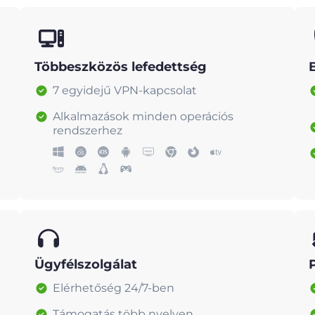
Többeszközös lefedettség
7 egyidejű VPN-kapcsolat
Alkalmazások minden operációs
rendszerhez
Ügyfélszolgálat
Elérhetőség 24/7-ben
Támogatás több nyelven