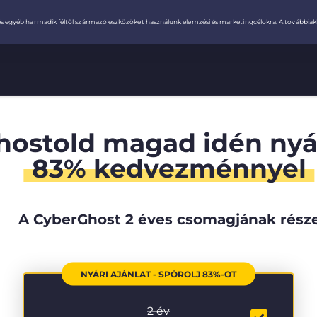
hostold magad idén ny
83% kedvezménnyel
A CyberGhost 2 éves csomagjának rész
NYÁRI AJÁNLAT - SPÓROLJ 83%-OT
2 év