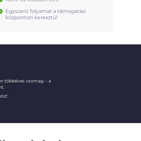
Egyszerű folyamat a támogatási
központon keresztül
n többéves csomag – a
t.
höz!