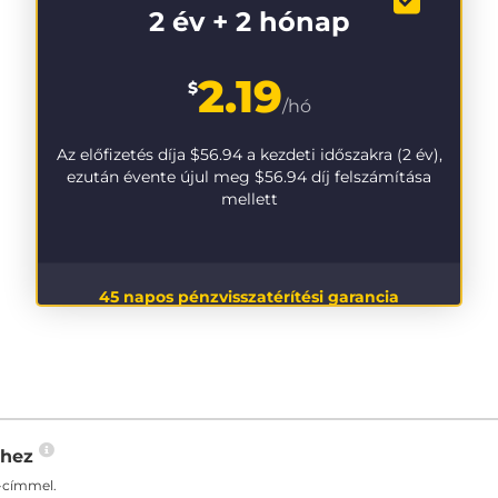
2 év + 2 hónap
2.19
$
/hó
Az előfizetés díja
$56.94
a kezdeti időszakra (2 év),
ezután évente újul meg
$56.94
díj felszámítása
mellett
45 napos pénzvisszatérítési garancia
-hez
-címmel.