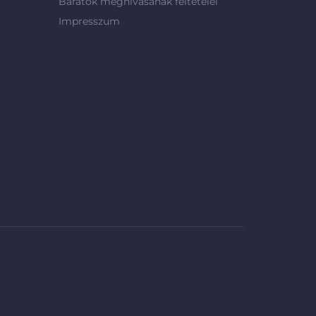
Barátok meghívásának feltételei
Impresszum