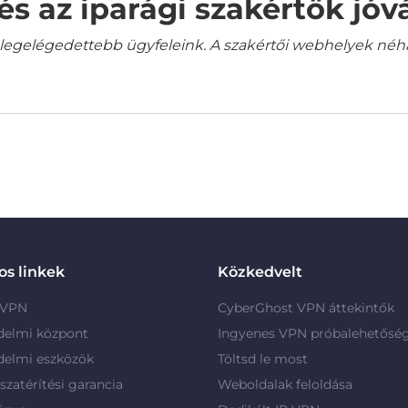
és az iparági szakértők jó
gelégedettebb ügyfeleink. A szakértői webhelyek néha a
s linkek
Közkedvelt
 VPN
CyberGhost VPN áttekintők
delmi központ
Ingyenes VPN próbalehetősé
delmi eszközök
Töltsd le most
szatérítési garancia
Weboldalak feloldása