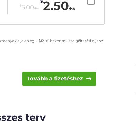
2.50
$
$
5.00
/hó
/hó
zmények a jelenlegi -
$
12.99
havonta - szolgáltatási díjhoz
Tovább a fizetéshez
szes terv