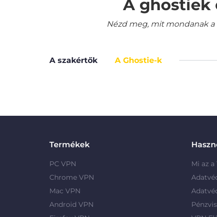
A ghostiek 
Nézd meg, mit mondanak a le
A szakértők
A Ghostie-k
Termékek
Haszno
PC VPN
Mi az a
Chrome VPN
Adatvé
Mac VPN
Adatvé
Android VPN
Pénzvis