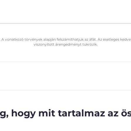
. A vonatkozó törvények alapján felszámíthatjuk az áfát. Az esetleges kedve
viszonyított árengedményt tükrözik.
, hogy mit tartalmaz az ös