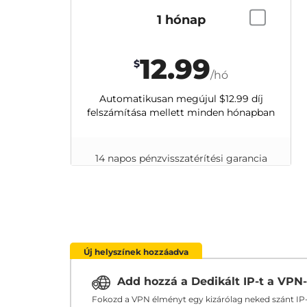
1 hónap
12.99
$
/hó
Automatikusan megújul
$12.99
díj
felszámítása mellett minden hónapban
14 napos pénzvisszatérítési garancia
Új helyszínek hozzáadva
Add hozzá a Dedikált IP-t a VPN
Fokozd a VPN élményt egy kizárólag neked szánt IP