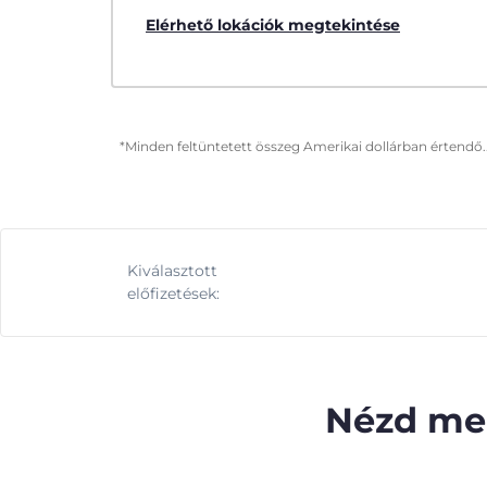
Elérhető lokációk megtekintése
*Minden feltüntetett összeg Amerikai dollárban értendő.
Kiválasztott
előfizetések:
Nézd meg