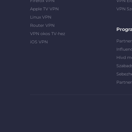
Firefox VPN
VPN El
Apple TV VPN
VPN Sz
Linux VPN
Router VPN
Progr
VPN okos TV-hez
Partne
iOS VPN
Influen
Hívd me
Szabad
Sebezh
Partne