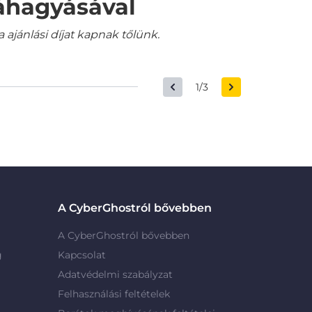
váhagyásával
jánlási díjat kapnak tőlünk.
1/3
A CyberGhostról bővebben
A CyberGhostról bővebben
g
Kapcsolat
Adatvédelmi szabályzat
Felhasználási feltételek