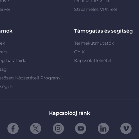
őnye
Dedikált IP VPN
erver
Streamelés VPN-sel
amok
Támogatás és segítség
rek
Termékútmutatók
cers
GYIK
g barátaidat
Kapcsolatfelvétel
ság
etőség Közzétételi Program
rségek
Kapcsolódj ránk