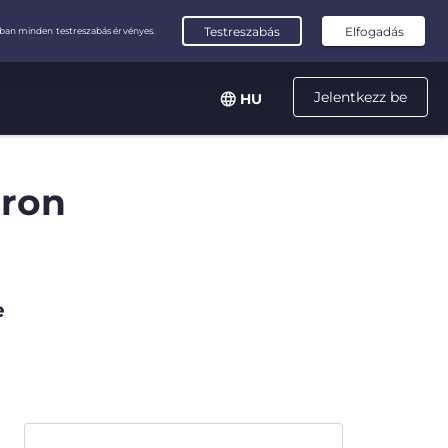
Jelentkezz be
HU
áron
e