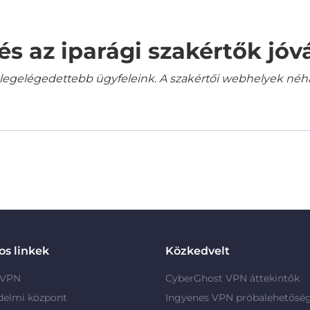
és az iparági szakértők jó
gelégedettebb ügyfeleink. A szakértői webhelyek néha a
s linkek
Közkedvelt
 VPN
CyberGhost VPN áttekintők
delmi központ
Ingyenes VPN próbalehetősé