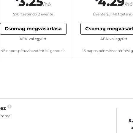
3.25
4.29
/hó
/hó
$78
fizetendő 2 évente
Évente
$51.48
fizetend
Csomag megvásárlása
Csomag megvásár
ÁFÁ-val együtt
ÁFÁ-val együtt
45 napos pénzvisszatérítési garancia
45 napos pénzvisszatérítési 
hez
címmel.
$