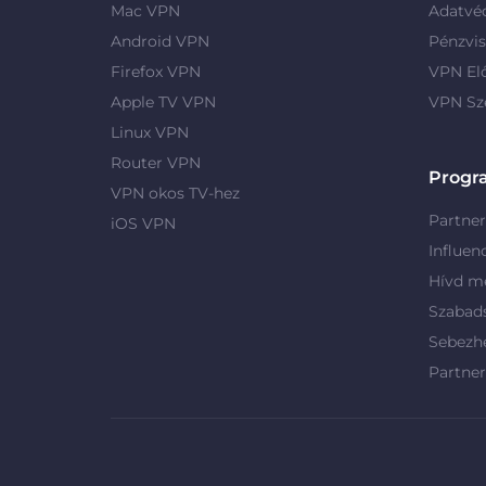
Mac VPN
Adatvé
Android VPN
Pénzvis
Firefox VPN
VPN El
Apple TV VPN
VPN Sz
Linux VPN
Router VPN
Progr
VPN okos TV-hez
Partne
iOS VPN
Influen
Hívd me
Szabad
Sebezh
Partne