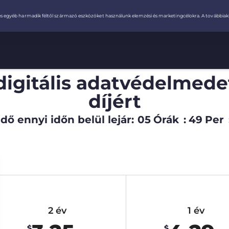
digitális adatvédelmede
díjért
dő ennyi időn belül lejár:
05
Órák
:
49
Per
2 év
1 év
$
$