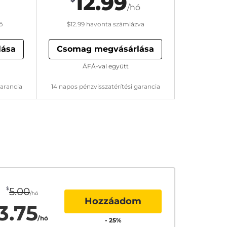
12.99
/hó
ő
$12.99
havonta számlázva
lása
Csomag megvásárlása
ÁFÁ-val együtt
garancia
14 napos pénzvisszatérítési garancia
$
5.00
/hó
Hozzáadom
3.75
/hó
-
25
%