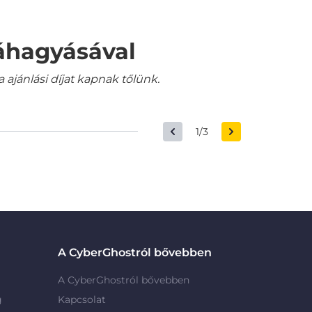
váhagyásával
jánlási díjat kapnak tőlünk.
1/3
A CyberGhostról bővebben
A CyberGhostról bővebben
g
Kapcsolat