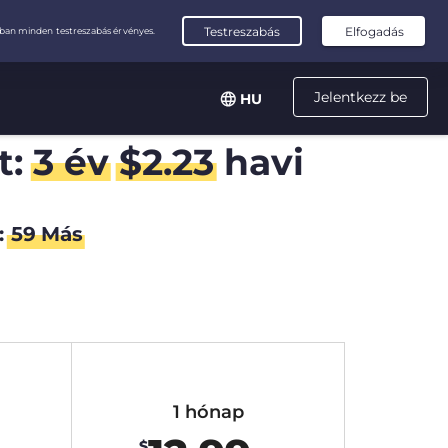
Jelentkezz be
HU
t:
3 év
$
2.23
havi
:
58
Más
1 hónap
$