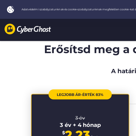
Erősítsd meg a 
A határi
LEGJOBB ÁR-ÉRTÉK 83%
3 év
3 év + 4 hónap
2.23
$