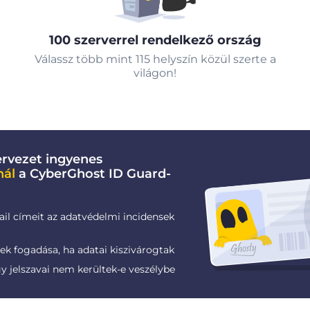
100 szerverrel rendelkező ország
Válassz több mint 115 helyszín közül szerte a
világon!
rvezet ingyenes
nál
a CyberGhost ID Guard-
ail címeit az adatvédelmi incidensek
k fogadása, ha adatai kiszivárogtak
gy jelszavai nem kerültek-e veszélybe