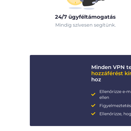
24/7 ügyféltámogatás
Mindig szívesen segítünk.
Minden VPN te
hozzáférést kí
hoz
Ellenőrizze e-m
ellen
Figyelmeztetése
Ellenőrizze, ho