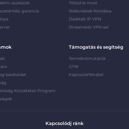
delmi eszközök
Töltsd le most
szatérítési garancia
Weboldalak feloldása
őnye
Dedikált IP VPN
erver
Streamelés VPN-sel
amok
Támogatás és segítség
rek
Termékútmutatók
cers
GYIK
g barátaidat
Kapcsolatfelvétel
ság
etőség Közzétételi Program
rségek
Kapcsolódj ránk