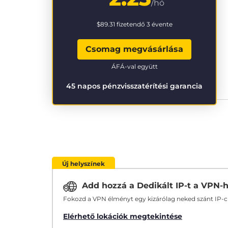
/hó
$89.31
fizetendő 3 évente
Csomag megvásárlása
ÁFÁ-val együtt
45 napos pénzvisszatérítési garancia
Új helyszínek
Add hozzá a Dedikált IP-t a VPN-
Fokozd a VPN élményt egy kizárólag neked szánt IP-
Elérhető lokációk megtekintése