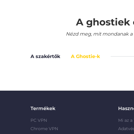
A ghostiek 
Nézd meg, mit mondanak a le
A szakértők
A Ghostie-k
Termékek
Haszno
PC VPN
Mi az a
Chrome VPN
Adatvé