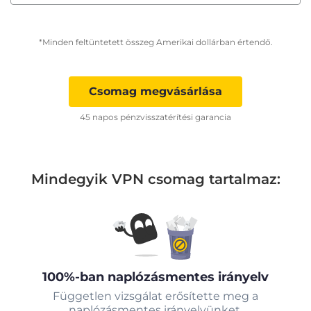
*Minden feltüntetett összeg Amerikai dollárban értendő.
Csomag megvásárlása
45 napos pénzvisszatérítési garancia
Mindegyik VPN csomag tartalmaz:
100%-ban naplózásmentes irányelv
Független vizsgálat erősítette meg a
naplózásmentes irányelvünket.