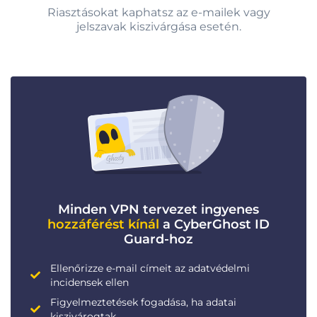
Riasztásokat kaphatsz az e-mailek vagy
jelszavak kiszivárgása esetén.
Minden VPN tervezet ingyenes
hozzáférést kínál
a CyberGhost ID
Guard-hoz
Ellenőrizze e-mail címeit az adatvédelmi
incidensek ellen
Figyelmeztetések fogadása, ha adatai
kiszivárogtak