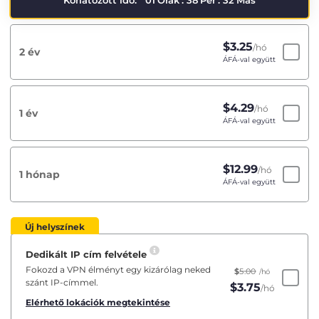
Korlátozott idő:
01
Órák
:
38
Per
:
31
Más
$
3.25
/hó
2 év
ÁFÁ-val együtt
$
4.29
/hó
1 év
ÁFÁ-val együtt
$
12.99
/hó
1 hónap
ÁFÁ-val együtt
Új helyszínek
Dedikált IP cím felvétele
Fokozd a VPN élményt egy kizárólag neked
$
5.00
/hó
szánt IP-címmel.
$
3.75
/hó
Elérhető lokációk megtekintése