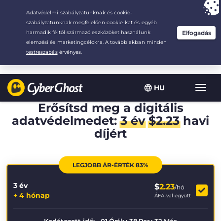
Your choice:
The Best Deal
for 3.3333333333333-years at $
2.23
/month
HU
Toggl
navig
Erősítsd meg a digitális
adatvédelmedet:
3 év
$
2.23
havi
díjért
LEGJOBB ÁR-ÉRTÉK 83%
3 év
$
2.23
/hó
+ 4 hónap
ÁFÁ-val együtt