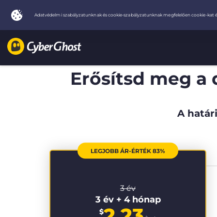
Erősítsd meg a 
A határi
LEGJOBB ÁR-ÉRTÉK 83%
3 év
3 év + 4 hónap
2.23
$