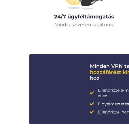
24/7 ügyféltámogatás
Mindig szívesen segítünk.
Minden VPN te
hozzáférést kí
hoz
Ellenőrizze e-m
ellen
Figyelmeztetése
Ellenőrizze, ho