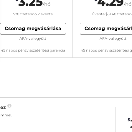
3.25
4.29
/hó
/hó
$78
fizetendő 2 évente
Évente
$51.48
fizetend
Csomag megvásárlása
Csomag megvásár
ÁFÁ-val együtt
ÁFÁ-val együtt
45 napos pénzvisszatérítési garancia
45 napos pénzvisszatérítési 
hez
címmel.
$