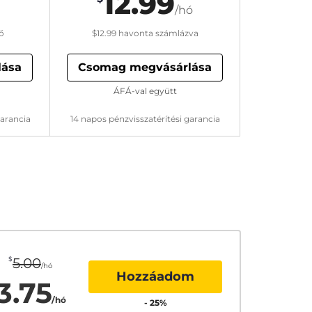
12.99
/hó
ő
$12.99
havonta számlázva
lása
Csomag megvásárlása
ÁFÁ-val együtt
garancia
14 napos pénzvisszatérítési garancia
$
5.00
/hó
Hozzáadom
3.75
/hó
-
25
%