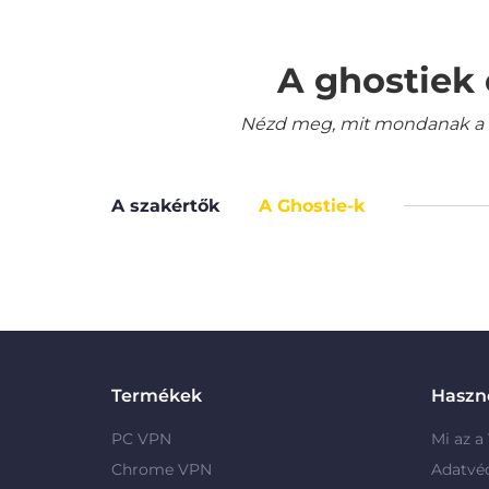
A ghostiek 
Nézd meg, mit mondanak a le
A szakértők
A Ghostie-k
Termékek
Haszno
PC VPN
Mi az a
Chrome VPN
Adatvé