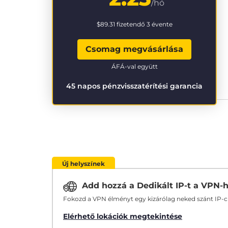
/hó
$89.31
fizetendő 3 évente
Csomag megvásárlása
ÁFÁ-val együtt
45 napos pénzvisszatérítési garancia
Új helyszínek
Add hozzá a Dedikált IP-t a VPN-
Fokozd a VPN élményt egy kizárólag neked szánt IP-
Elérhető lokációk megtekintése