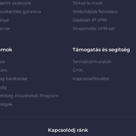
delmi eszközök
Töltsd le most
szatérítési garancia
Weboldalak feloldása
őnye
Dedikált IP VPN
erver
Streamelés VPN-sel
amok
Támogatás és segítség
rek
Termékútmutatók
cers
GYIK
g barátaidat
Kapcsolatfelvétel
ság
etőség Közzétételi Program
rségek
Kapcsolódj ránk