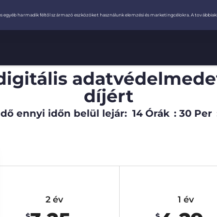
digitális adatvédelmede
díjért
dő ennyi időn belül lejár:
14
Órák
:
30
Per
2 év
1 év
$
$