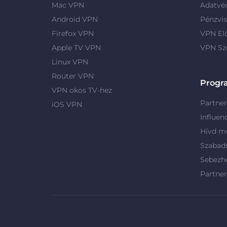
Mac VPN
Adatvé
Android VPN
Pénzvis
Firefox VPN
VPN El
Apple TV VPN
VPN Sz
Linux VPN
Router VPN
Progr
VPN okos TV-hez
Partne
iOS VPN
Influen
Hívd me
Szabad
Sebezh
Partne