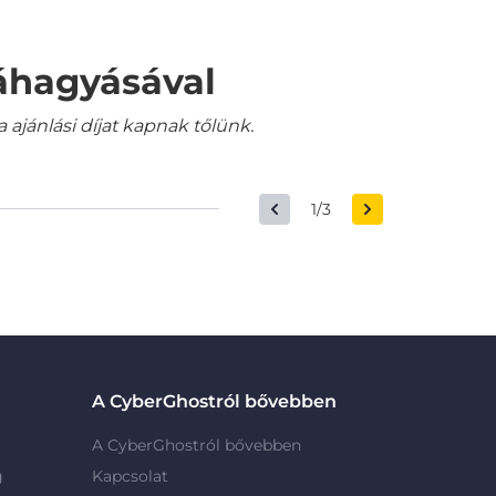
váhagyásával
jánlási díjat kapnak tőlünk.
1/3
A CyberGhostról bővebben
A CyberGhostról bővebben
g
Kapcsolat