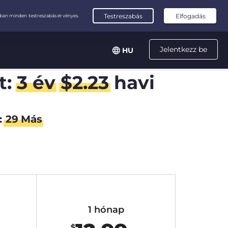
Jelentkezz be
HU
t:
3 év
$
2.23
havi
:
28
Más
1 hónap
$