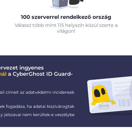
100 szerverrel rendelkező ország
Válassz több mint 115 helyszín közül szerte a
világon!
rvezet ingyenes
nál
a CyberGhost ID Guard-
ail címeit az adatvédelmi incidensek
k fogadása, ha adatai kiszivárogtak
gy jelszavai nem kerültek-e veszélybe