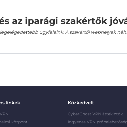
és az iparági szakértők jó
gelégedettebb ügyfeleink. A szakértői webhelyek néha a
s linkek
Közkedvelt
 VPN
CyberGhost VPN áttekintők
delmi központ
Ingyenes VPN próbalehetősé