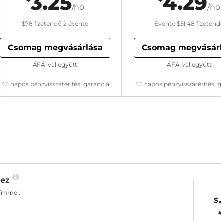
3.25
4.29
/hó
/hó
$78
fizetendő 2 évente
Évente
$51.48
fizetend
Csomag megvásárlása
Csomag megvásár
ÁFÁ-val együtt
ÁFÁ-val együtt
45 napos pénzvisszatérítési garancia
45 napos pénzvisszatérítési 
hez
címmel.
$