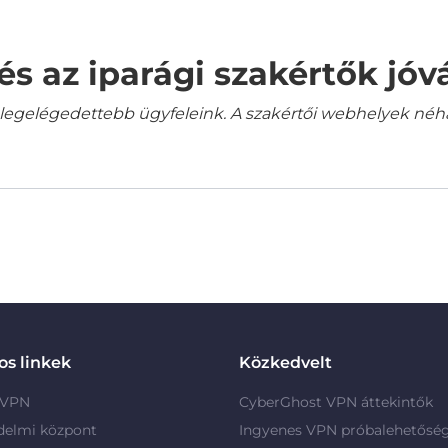
és az iparági szakértők jó
gelégedettebb ügyfeleink. A szakértői webhelyek néha a
s linkek
Közkedvelt
 VPN
CyberGhost VPN áttekintők
delmi központ
Ingyenes VPN próbalehetősé