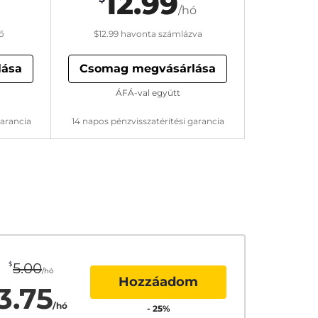
12.99
/hó
ő
$12.99
havonta számlázva
lása
Csomag megvásárlása
ÁFÁ-val együtt
garancia
14 napos pénzvisszatérítési garancia
$
5.00
/hó
Hozzáadom
3.75
/hó
-
25
%