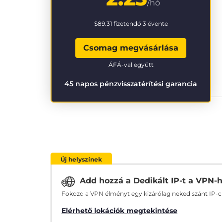
/hó
$89.31
fizetendő 3 évente
Csomag megvásárlása
ÁFÁ-val együtt
45 napos pénzvisszatérítési garancia
Új helyszínek
Add hozzá a Dedikált IP-t a VPN-
Fokozd a VPN élményt egy kizárólag neked szánt IP-
Elérhető lokációk megtekintése