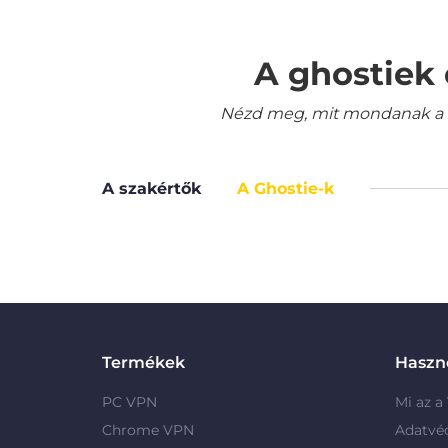
A ghostiek 
Nézd meg, mit mondanak a le
A szakértők
A Ghostie-k
Termékek
Haszno
PC VPN
Mi az a
Chrome VPN
Adatvé