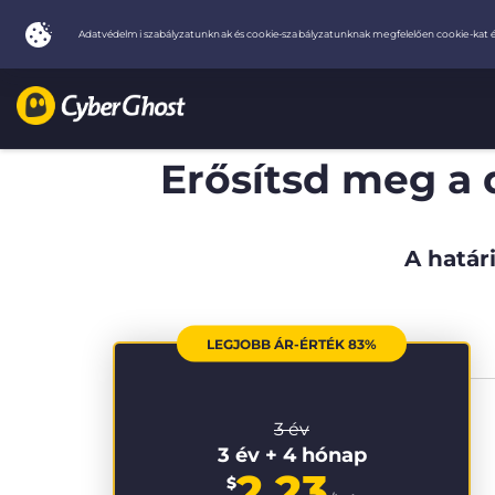
Erősítsd meg a 
A határi
LEGJOBB ÁR-ÉRTÉK 83%
3 év
3 év + 4 hónap
2.23
$