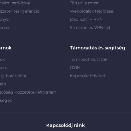
delmi eszközök
Töltsd le most
szatérítési garancia
Weboldalak feloldása
őnye
Dedikált IP VPN
erver
Streamelés VPN-sel
amok
Támogatás és segítség
rek
Termékútmutatók
cers
GYIK
g barátaidat
Kapcsolatfelvétel
ság
etőség Közzétételi Program
rségek
Kapcsolódj ránk