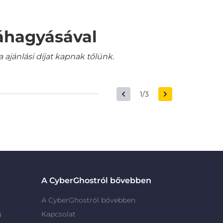
váhagyásával
jánlási díjat kapnak tőlünk.
1/3
A CyberGhostról bővebben
A CyberGhostról bővebben
g
Kapcsolat