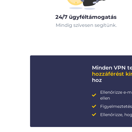
24/7 ügyféltámogatás
Mindig szívesen segítünk.
Minden VPN te
hozzáférést kí
hoz
Ellenőrizze e-m
ellen
Figyelmeztetése
Ellenőrizze, ho