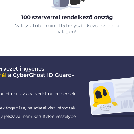
100 szerverrel rendelkező ország
Válassz több mint 115 helyszín közül szerte a
világon!
rvezet ingyenes
nál
a CyberGhost ID Guard-
ail címeit az adatvédelmi incidensek
k fogadása, ha adatai kiszivárogtak
gy jelszavai nem kerültek-e veszélybe