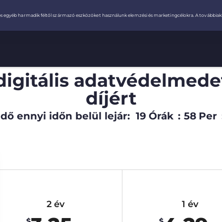
digitális adatvédelmede
díjért
dő ennyi időn belül lejár:
19
Órák
:
58
Per
2 év
1 év
$
$