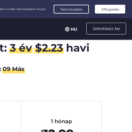
Jelentkezz be
HU
t:
3 év
$
2.23
havi
:
09
Más
1 hónap
$