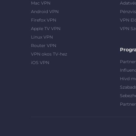
Mac VPN
Adatvé
Android VPN
Pénzvis
Firefox VPN
VPN El
Apple TV VPN
VPN Sz
Linux VPN
Router VPN
Progr
VPN okos TV-hez
Partne
iOS VPN
Influen
Hívd me
Szabad
Sebezh
Partne