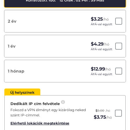
Korlátozott idő:
12
Órák
:
02
Per
:
59
Más
$
3.25
/hó
2 év
ÁFÁ-val együtt
$
4.29
/hó
1 év
ÁFÁ-val együtt
$
12.99
/hó
1 hónap
ÁFÁ-val együtt
Új helyszínek
Dedikált IP cím felvétele
Fokozd a VPN élményt egy kizárólag neked
$
5.00
/hó
szánt IP-címmel.
$
3.75
/hó
Elérhető lokációk megtekintése