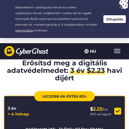
Your choice:
The Best Deal
for 3.3333333333333-years at $
2.23
/month
HU
Toggl
navig
Erősítsd meg a digitális
adatvédelmedet:
3 év
$
2.23
havi
díjért
LEGJOBB ÁR-ÉRTÉK 83%
3 év
$
2.23
/hó
+ 4 hónap
ÁFÁ-val együtt