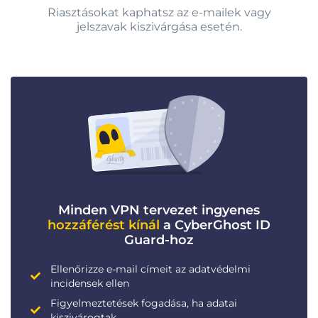
Riasztásokat kaphatsz az e-mailek vagy
jelszavak kiszivárgása esetén.
Minden VPN tervezet ingyenes
hozzáférést kínál
a CyberGhost ID
Guard-hoz
Ellenőrizze e-mail címeit az adatvédelmi
incidensek ellen
Figyelmeztetések fogadása, ha adatai
kiszivárogtak