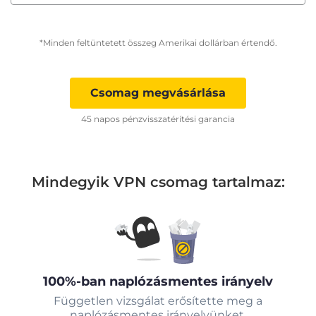
*Minden feltüntetett összeg Amerikai dollárban értendő.
Csomag megvásárlása
45 napos pénzvisszatérítési garancia
Mindegyik VPN csomag tartalmaz:
100%-ban naplózásmentes irányelv
Független vizsgálat erősítette meg a
naplózásmentes irányelvünket.