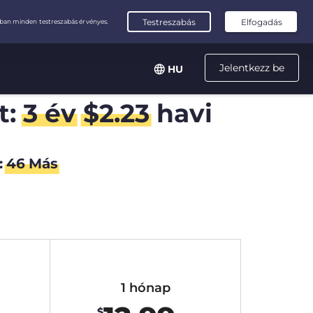
Jelentkezz be
HU
t:
3 év
$
2.23
havi
:
45
Más
1 hónap
$