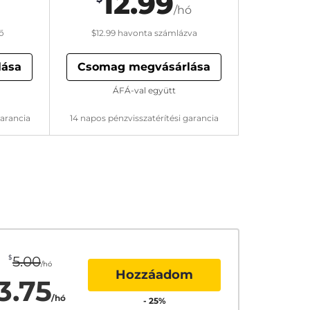
12.99
/hó
ő
$12.99
havonta számlázva
lása
Csomag megvásárlása
ÁFÁ-val együtt
garancia
14 napos pénzvisszatérítési garancia
$
5.00
/hó
Hozzáadom
3.75
/hó
-
25
%