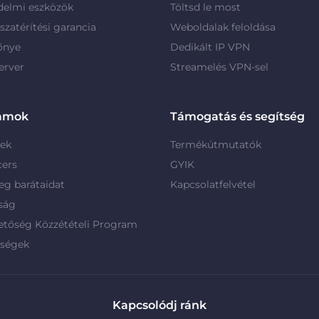
delmi eszközök
Töltsd le most
szatérítési garancia
Weboldalak feloldása
őnye
Dedikált IP VPN
erver
Streamelés VPN-sel
amok
Támogatás és segítség
rek
Termékútmutatók
cers
GYIK
g barátaidat
Kapcsolatfelvétel
ság
etőség Közzétételi Program
rségek
Kapcsolódj ránk