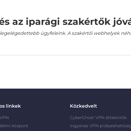
és az iparági szakértők jó
gelégedettebb ügyfeleink. A szakértői webhelyek néha a
s linkek
Közkedvelt
 VPN
CyberGhost VPN áttekintők
delmi központ
Ingyenes VPN próbalehetősé