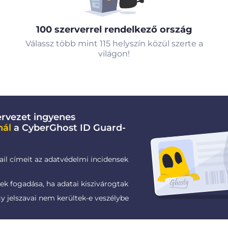
100 szerverrel rendelkező ország
Válassz több mint 115 helyszín közül szerte a
világon!
rvezet ingyenes
nál
a CyberGhost ID Guard-
ail címeit az adatvédelmi incidensek
k fogadása, ha adatai kiszivárogtak
gy jelszavai nem kerültek-e veszélybe