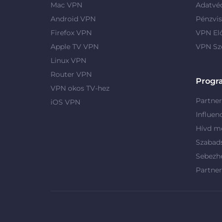
Mac VPN
Adatvé
Android VPN
Pénzvis
Firefox VPN
VPN El
Apple TV VPN
VPN Sz
Linux VPN
Router VPN
Progr
VPN okos TV-hez
Partne
iOS VPN
Influen
Hívd me
Szabad
Sebezh
Partne