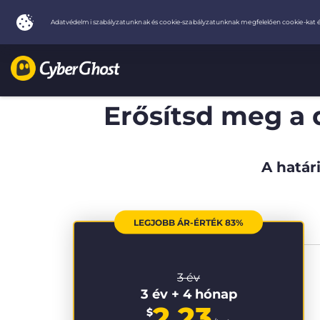
Erősítsd meg a 
A határi
LEGJOBB ÁR-ÉRTÉK 83%
3 év
3 év + 4 hónap
2.23
$