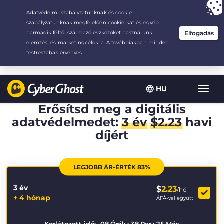
Your choice:
The Best Deal
for 3.3333333333333-years at $
2.23
/month
HU
Toggl
navig
Erősítsd meg a digitális
adatvédelmedet:
3 év
$
2.23
havi
díjért
LEGJOBB ÁR-ÉRTÉK 83%
3 év
$
2.23
/hó
+ 4 hónap
ÁFÁ-val együtt