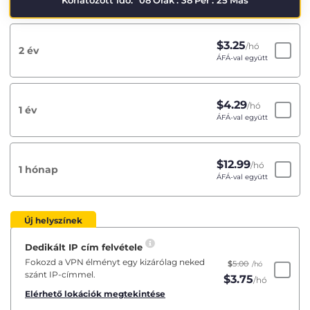
Korlátozott idő:
08
Órák
:
38
Per
:
25
Más
$
3.25
/hó
2 év
ÁFÁ-val együtt
$
4.29
/hó
1 év
ÁFÁ-val együtt
$
12.99
/hó
1 hónap
ÁFÁ-val együtt
Új helyszínek
Dedikált IP cím felvétele
Fokozd a VPN élményt egy kizárólag neked
$
5.00
/hó
szánt IP-címmel.
$
3.75
/hó
Elérhető lokációk megtekintése