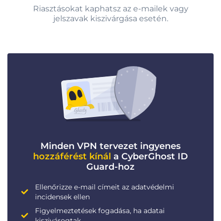
Riasztásokat kaphatsz az e-mailek vagy
jelszavak kiszivárgása esetén.
Minden VPN tervezet ingyenes
hozzáférést kínál
a CyberGhost ID
Guard-hoz
Ellenőrizze e-mail címeit az adatvédelmi
incidensek ellen
Figyelmeztetések fogadása, ha adatai
kiszivárogtak