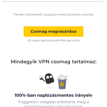
*Minden feltüntetett összeg Amerikai dollárban értendő.
Csomag megvásárlása
45 napos pénzvisszatérítési garancia
Mindegyik VPN csomag tartalmaz:
100%-ban naplózásmentes irányelv
Független vizsgálat erősítette meg a
naplózásmentes irányelvünket.