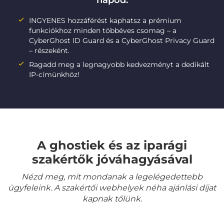
napod:
INGYENES hozzáférést kaphatsz a prémium
funkciókhoz minden többéves csomag – a
CyberGhost ID Guard és a CyberGhost Privacy Guard
– részeként.
Ragadd meg a legnagyobb kedvezményt a dedikált
IP-címünkhöz!
A ghostiek és az iparági
szakértők jóváhagyásával
Nézd meg, mit mondanak a legelégedettebb
ügyfeleink. A szakértői webhelyek néha ajánlási díjat
kapnak tőlünk.