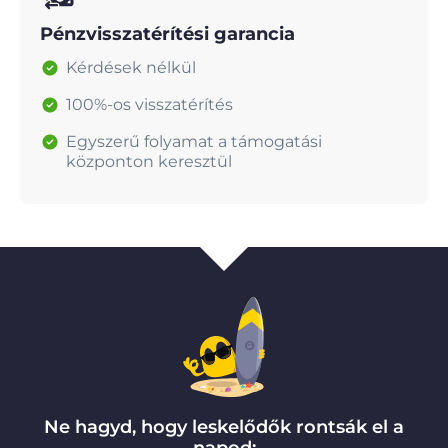
Pénzvisszatérítési garancia
Kérdések nélkül
100%-os visszatérítés
Egyszerű folyamat a támogatási
központon keresztül
Ne hagyd, hogy leskelődők rontsák el a