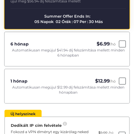
újul meg
$56.94
díj felszámítása mellett
Summer Offer Ends In:
05
Napok
02
Órák
:
07
Per
:
29
Más
$
6.99
6 hónap
/hó
Automatikusan megújul
$41.94
díj felszámítása mellett minden
6 hónapban
$
12.99
1 hónap
/hó
Automatikusan megújul
$12.99
díj felszámítása mellett minden
hónapban
Új helyszínek
Dedikált IP cím felvétele
Fokozd a VPN élményt egy kizárólag neked
$
5.00
/hó