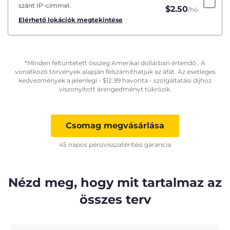
szánt IP-címmel.
$
2.50
/hó
Elérhető lokációk megtekintése
*Minden feltüntetett összeg Amerikai dollárban értendő.. A
vonatkozó törvények alapján felszámíthatjuk az áfát. Az esetleges
kedvezmények a jelenlegi -
$
12.99
havonta - szolgáltatási díjhoz
viszonyított árengedményt tükrözik.
Csomag megvásárlása
45 napos pénzvisszatérítési garancia
Nézd meg, hogy mit tartalmaz az
összes terv