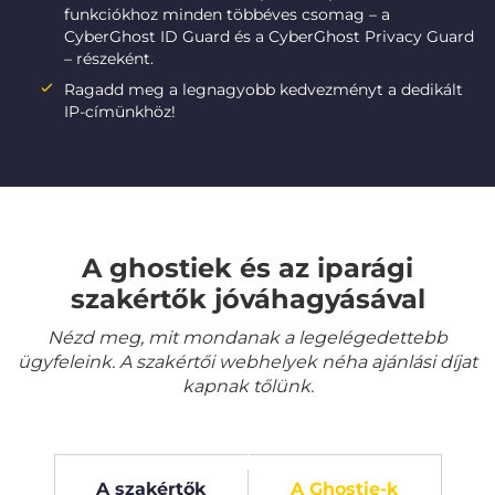
funkciókhoz minden többéves csomag – a
CyberGhost ID Guard és a CyberGhost Privacy Guard
– részeként.
Ragadd meg a legnagyobb kedvezményt a dedikált
IP-címünkhöz!
A ghostiek és az iparági
szakértők jóváhagyásával
Nézd meg, mit mondanak a legelégedettebb
ügyfeleink. A szakértői webhelyek néha ajánlási díjat
kapnak tőlünk.
A szakértők
A Ghostie-k