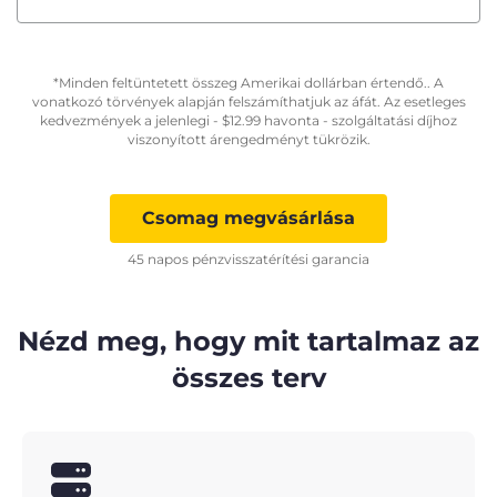
*Minden feltüntetett összeg Amerikai dollárban értendő.. A
vonatkozó törvények alapján felszámíthatjuk az áfát. Az esetleges
kedvezmények a jelenlegi -
$
12.99
havonta - szolgáltatási díjhoz
viszonyított árengedményt tükrözik.
Csomag megvásárlása
45 napos pénzvisszatérítési garancia
Nézd meg, hogy mit tartalmaz az
összes terv