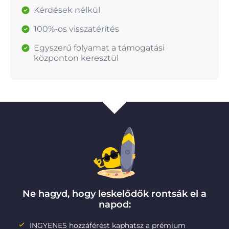
Kérdések nélkül
100%-os visszatérítés
Egyszerű folyamat a támogatási
központon keresztül
Ne hagyd, hogy leskelődők rontsák el a
napod:
INGYENES hozzáférést kaphatsz a prémium