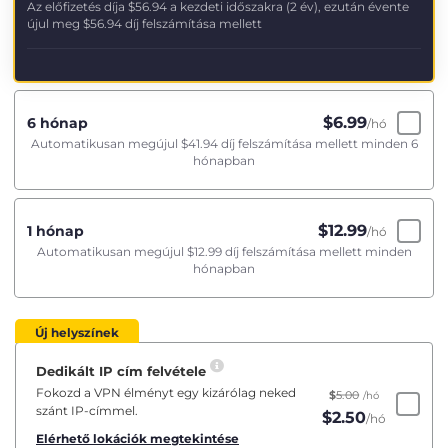
Az előfizetés díja
$56.94
a kezdeti időszakra (2 év), ezután évente
újul meg
$56.94
díj felszámítása mellett
$
6.99
6 hónap
/hó
Automatikusan megújul
$41.94
díj felszámítása mellett minden 6
hónapban
$
12.99
1 hónap
/hó
Automatikusan megújul
$12.99
díj felszámítása mellett minden
hónapban
Új helyszínek
Dedikált IP cím felvétele
Fokozd a VPN élményt egy kizárólag neked
$
5.00
/hó
szánt IP-címmel.
$
2.50
/hó
Elérhető lokációk megtekintése