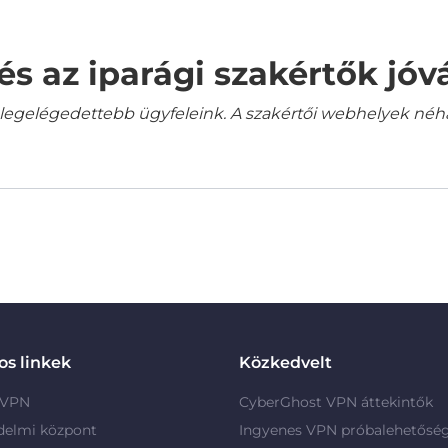
és az iparági szakértők jó
gelégedettebb ügyfeleink. A szakértői webhelyek néha a
s linkek
Közkedvelt
 VPN
CyberGhost VPN áttekintők
delmi központ
Ingyenes VPN próbalehetősé