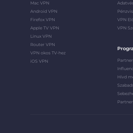
Mac VPN
Adatvé
Android VPN
Pénzvis
Firefox VPN
VPN El
Apple TV VPN
VPN Sz
Linux VPN
Router VPN
Progr
VPN okos TV-hez
Partne
iOS VPN
Influen
Hívd me
Szabad
Sebezh
Partne