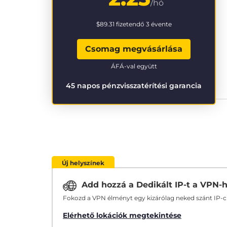
/hó
$89.31
fizetendő 3 évente
Csomag megvásárlása
ÁFÁ-val együtt
45 napos pénzvisszatérítési garancia
Új helyszínek
Add hozzá a Dedikált IP-t a VPN-
Fokozd a VPN élményt egy kizárólag neked szánt IP-
Elérhető lokációk megtekintése