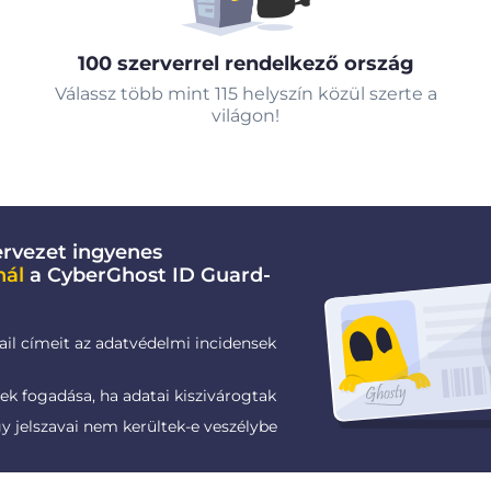
100 szerverrel rendelkező ország
Válassz több mint 115 helyszín közül szerte a
világon!
rvezet ingyenes
nál
a CyberGhost ID Guard-
ail címeit az adatvédelmi incidensek
k fogadása, ha adatai kiszivárogtak
gy jelszavai nem kerültek-e veszélybe