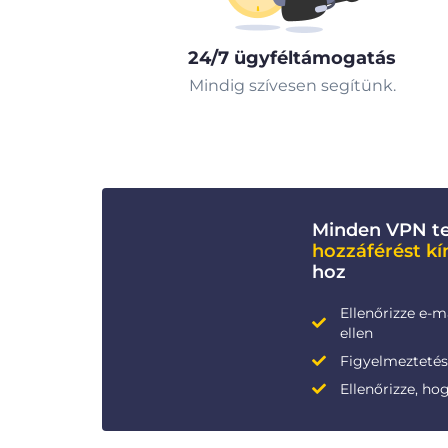
24/7 ügyféltámogatás
Mindig szívesen segítünk.
Minden VPN te
hozzáférést kí
hoz
Ellenőrizze e-m
ellen
Figyelmeztetése
Ellenőrizze, ho