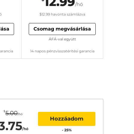
12.99
/hó
ő
$12.99
havonta számlázva
lása
Csomag megvásárlása
ÁFÁ-val együtt
garancia
14 napos pénzvisszatérítési garancia
$
5.00
/hó
Hozzáadom
3.75
/hó
-
25
%