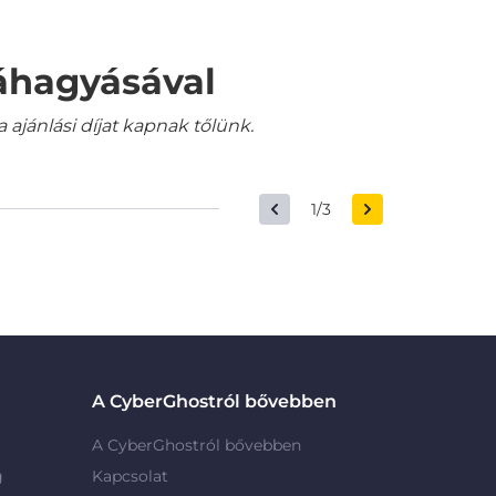
váhagyásával
jánlási díjat kapnak tőlünk.
1/3
A CyberGhostról bővebben
A CyberGhostról bővebben
g
Kapcsolat