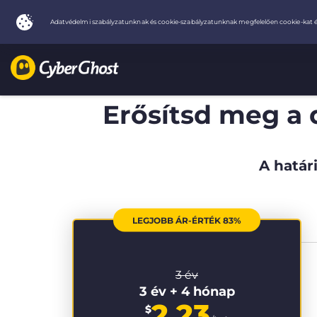
Erősítsd meg a 
A határi
LEGJOBB ÁR-ÉRTÉK 83%
3 év
3 év + 4 hónap
2.23
$