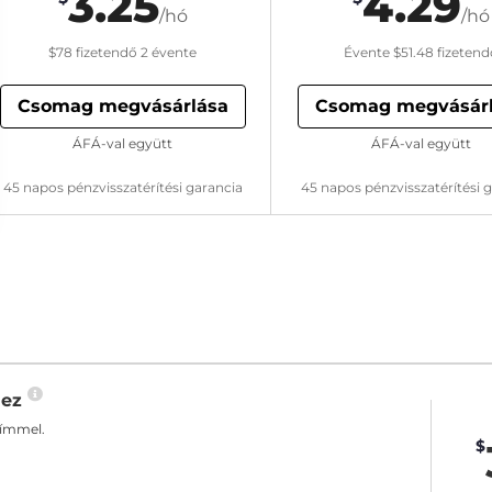
3.25
4.29
/hó
/hó
$78
fizetendő 2 évente
Évente
$51.48
fizetend
Csomag megvásárlása
Csomag megvásár
ÁFÁ-val együtt
ÁFÁ-val együtt
45 napos pénzvisszatérítési garancia
45 napos pénzvisszatérítési 
hez
címmel.
$