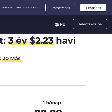
Jelentkezz be
HU
t:
3 év
$
2.23
havi
:
19
Más
1 hónap
$