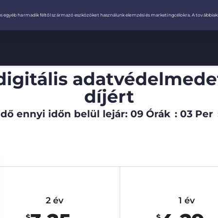
digitális adatvédelmede
díjért
dő ennyi időn belül lejár:
09
Órák
:
03
Per
2 év
1 év
$
$