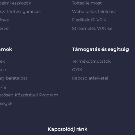
delmi eszközök
Töltsd le most
szatérítési garancia
Weboldalak feloldása
őnye
Dedikált IP VPN
erver
Streamelés VPN-sel
amok
Támogatás és segítség
rek
Termékútmutatók
cers
GYIK
g barátaidat
Kapcsolatfelvétel
ság
etőség Közzétételi Program
rségek
Kapcsolódj ránk