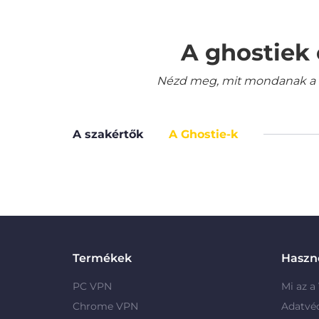
A ghostiek 
Nézd meg, mit mondanak a le
A szakértők
A Ghostie-k
Termékek
Haszno
PC VPN
Mi az a
Chrome VPN
Adatvé