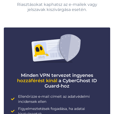
Riasztásokat kaphatsz az e-mailek vagy
jelszavak kiszivárgása esetén.
Minden VPN tervezet ingyenes
hozzáférést kínál
a CyberGhost ID
Guard-hoz
Ellenőrizze e-mail címeit az adatvédelmi
incidensek ellen
Figyelmeztetések fogadása, ha adatai
kiszivárogtak