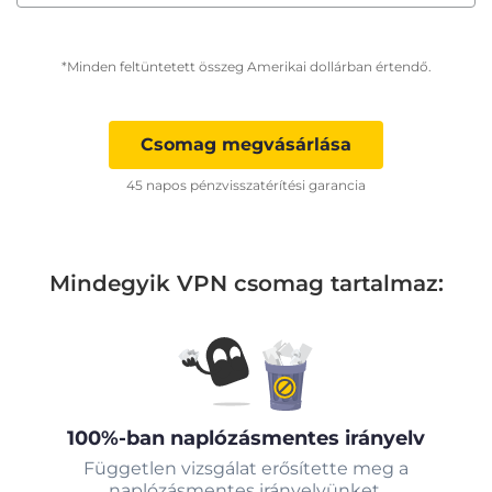
*Minden feltüntetett összeg Amerikai dollárban értendő.
Csomag megvásárlása
45 napos pénzvisszatérítési garancia
Mindegyik VPN csomag tartalmaz:
100%-ban naplózásmentes irányelv
Független vizsgálat erősítette meg a
naplózásmentes irányelvünket.