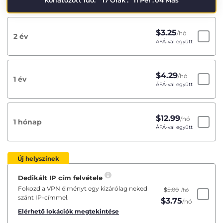
Korlátozott idő:
17
Órák
:
11
Per
:
03
Más
$
3.25
/hó
2 év
ÁFÁ-val együtt
$
4.29
/hó
1 év
ÁFÁ-val együtt
$
12.99
/hó
1 hónap
ÁFÁ-val együtt
Új helyszínek
Dedikált IP cím felvétele
Fokozd a VPN élményt egy kizárólag neked
$
5.00
/hó
szánt IP-címmel.
$
3.75
/hó
Elérhető lokációk megtekintése