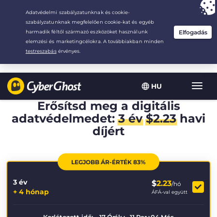
Your choice:
The Best Deal
for 3.3333333333333-years at $
2.23
/month
HU
Toggl
navig
Erősítsd meg a digitális
adatvédelmedet:
3 év
$
2.23
havi
díjért
LEGJOBB ÁR-ÉRTÉK 83%
3 év
$
2.23
/hó
+ 4 hónap
ÁFÁ-val együtt