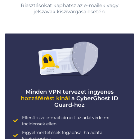
Riasztásokat kaphatsz az e-mailek vagy
jelszavak kiszivárgása esetén.
Minden VPN tervezet ingyenes
hozzáférést kínál
a CyberGhost ID
Guard-hoz
Ellenőrizze e-mail címeit az adatvédelmi
incidensek ellen
Figyelmeztetések fogadása, ha adatai
kiszivárogtak