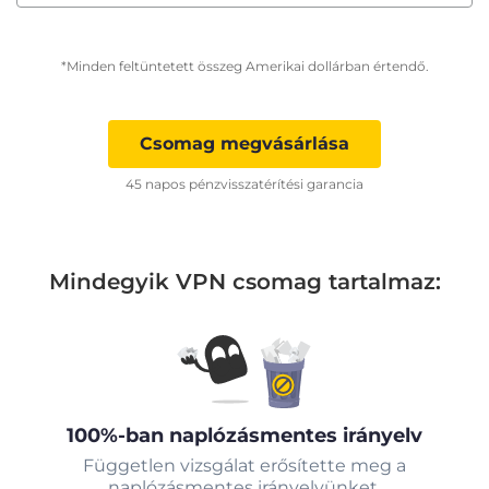
*Minden feltüntetett összeg Amerikai dollárban értendő.
Csomag megvásárlása
45 napos pénzvisszatérítési garancia
Mindegyik VPN csomag tartalmaz:
100%-ban naplózásmentes irányelv
Független vizsgálat erősítette meg a
naplózásmentes irányelvünket.