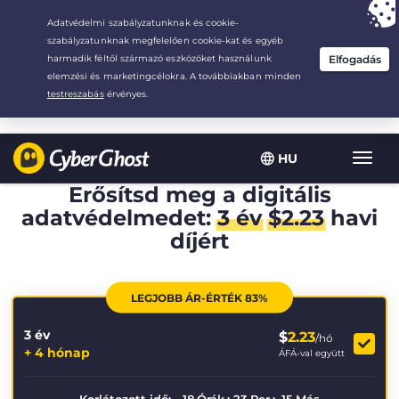
Your choice:
The Best Deal
for 3.3333333333333-years at $
2.23
/month
HU
Toggl
navig
Erősítsd meg a digitális
adatvédelmedet:
3 év
$
2.23
havi
díjért
LEGJOBB ÁR-ÉRTÉK 83%
3 év
$
2.23
/hó
+ 4 hónap
ÁFÁ-val együtt