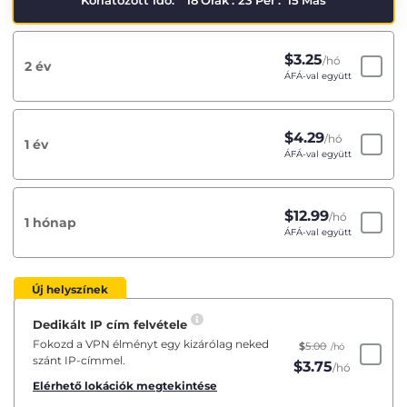
Korlátozott idő:
18
Órák
:
23
Per
:
14
Más
$
3.25
/hó
2 év
ÁFÁ-val együtt
$
4.29
/hó
1 év
ÁFÁ-val együtt
$
12.99
/hó
1 hónap
ÁFÁ-val együtt
Új helyszínek
Dedikált IP cím felvétele
Fokozd a VPN élményt egy kizárólag neked
$
5.00
/hó
szánt IP-címmel.
$
3.75
/hó
Elérhető lokációk megtekintése