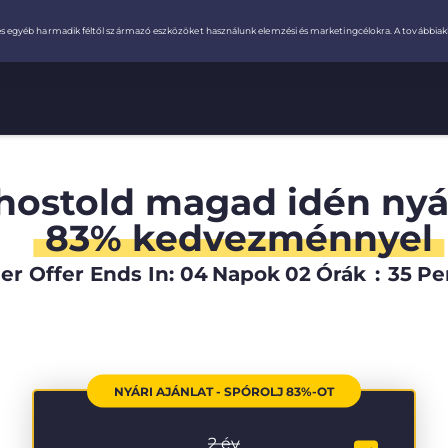
hostold magad idén ny
83% kedvezménnyel
r Offer Ends In:
04
Napok
02
Órák
:
35
Pe
NYÁRI AJÁNLAT - SPÓROLJ 83%-OT
2 év