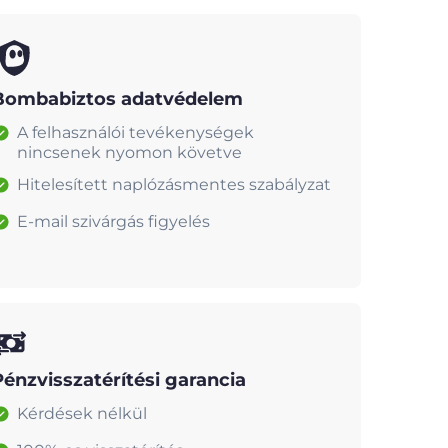
Bombabiztos adatvédelem
A felhasználói tevékenységek
nincsenek nyomon követve
Hitelesített naplózásmentes szabályzat
E-mail szivárgás figyelés
Pénzvisszatérítési garancia
Kérdések nélkül