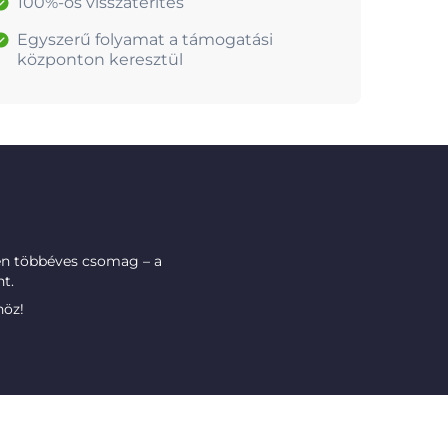
100%-os visszatérítés
Egyszerű folyamat a támogatási
központon keresztül
n többéves csomag – a
t.
höz!