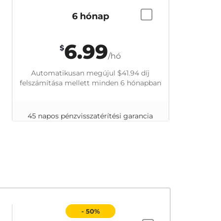
6 hónap
6.99
$
/hó
Automatikusan megújul
$41.94
díj
felszámítása mellett minden 6 hónapban
45 napos pénzvisszatérítési garancia
- 50%