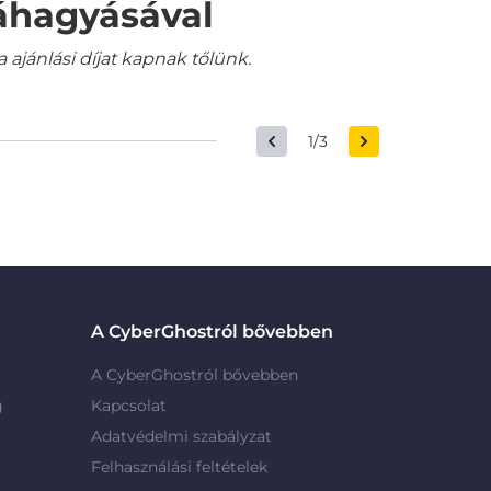
váhagyásával
jánlási díjat kapnak tőlünk.
1/3
A CyberGhostról bővebben
A CyberGhostról bővebben
g
Kapcsolat
Adatvédelmi szabályzat
Felhasználási feltételek