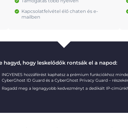
Támogatás több nyelven
Kapcsolatfelvétel élő chaten és e-
mailben
e hagyd, hogy leskelődők rontsák el a napod:
INGYENES hozzáférést kaphatsz a prémium funkciókhoz minde
CyberGhost ID Guard és a CyberGhost Privacy Guard – részekén
Ragadd meg a legnagyobb kedvezményt a dedikált IP-címünk