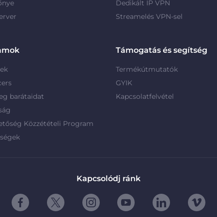
őnye
Dedikált IP VPN
erver
Streamelés VPN-sel
amok
Támogatás és segítség
rek
Termékútmutatók
cers
GYIK
g barátaidat
Kapcsolatfelvétel
ság
etőség Közzétételi Program
rségek
Kapcsolódj ránk