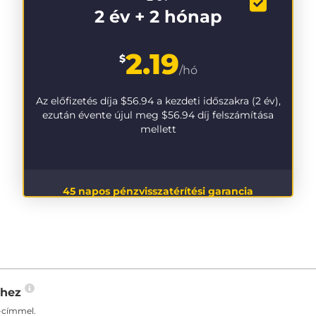
2 év + 2 hónap
2.19
$
/hó
Az előfizetés díja
$56.94
a kezdeti időszakra (2 év),
ezután évente újul meg
$56.94
díj felszámítása
mellett
45 napos pénzvisszatérítési garancia
-hez
-címmel.