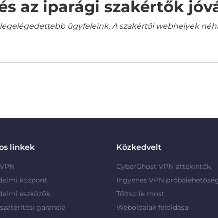
és az iparági szakértők jó
gelégedettebb ügyfeleink. A szakértői webhelyek néha a
s linkek
Közkedvelt
 VPN
CyberGhost VPN áttekintők
delmi központ
Ingyenes VPN próbalehetősé
delmi eszközök
Töltsd le most
szatérítési garancia
Weboldalak feloldása