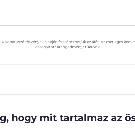
. A vonatkozó törvények alapján felszámíthatjuk az áfát. Az esetleges kedve
viszonyított árengedményt tükrözik.
, hogy mit tartalmaz az ös