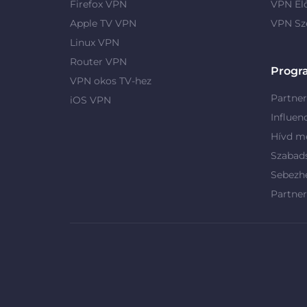
Firefox VPN
VPN El
Apple TV VPN
VPN Sz
Linux VPN
Router VPN
Progr
VPN okos TV-hez
Partne
iOS VPN
Influen
Hívd me
Szabad
Sebezh
Partne