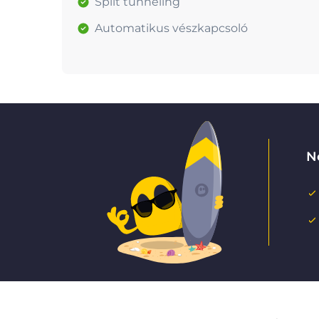
Split tunneling
Automatikus vészkapcsoló
N