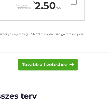
2.50
$
$
5.00
/hó
/hó
zmények a jelenlegi -
$
12.99
havonta - szolgáltatási díjhoz
Tovább a fizetéshez
szes terv