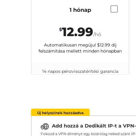
1 hónap
12.99
$
/hó
Automatikusan megújul
$12.99
díj
felszámítása mellett minden hónapban
14 napos pénzvisszatérítési garancia
Új helyszínek hozzáadva
Add hozzá a Dedikált IP-t a VPN
Fokozd a VPN élményt egy kizárólag neked szánt IP