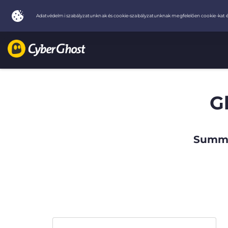
G
Summe