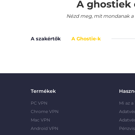
A ghostiek 
Nézd meg, mit mondanak a le
A szakértők
A Ghostie-k
Termékek
Haszno
PC VPN
Mi az a
Chrome VPN
Adatvé
Mac VPN
Adatvé
Android VPN
Pénzvis