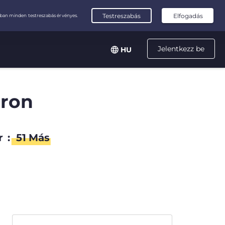
Jelentkezz be
HU
áron
r
:
50
Más